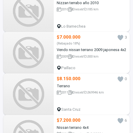
Nizzan terrabo año 2010
2010
Diesel
185 km
Lo Barnechea
$7.000.000
3
(Rebajado 18%)
Vendo nissan terrano 2009 japonesa 4x2
2009
Diesel
300 km
Paillaco
$8.150.000
0
Terrano
2011
Diesel
369946 km
Santa Cruz
$7.200.000
6
Nissan terrano 4x4