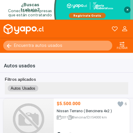
×
FILTRAR
Autos usados
Filtros aplicados
Autos Usados
$5.500.000
6
Nissan Terrano ( Bencinera 4x2 )
2011
Bencina
154000 km