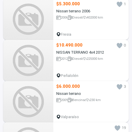
$5.300.000
1
Nissan terrano 2006
2006
Diesel
402000 km
Fresia
$10.490.000
0
NISSAN TERRANO 4x4 2012
2012
Diesel
225000 km
Peñalolén
$6.000.000
3
Nissan terrano
2009
Bencina
230 km
Valparaíso
19