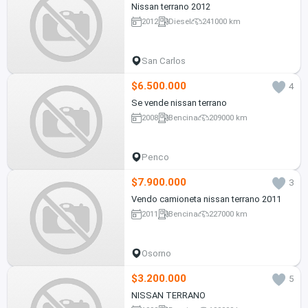
Nissan terrano 2012
2012
Diesel
241000 km
San Carlos
$6.500.000
4
Se vende nissan terrano
2008
Bencina
209000 km
Penco
$7.900.000
3
Vendo camioneta nissan terrano 2011
2011
Bencina
227000 km
Osorno
$3.200.000
5
NISSAN TERRANO