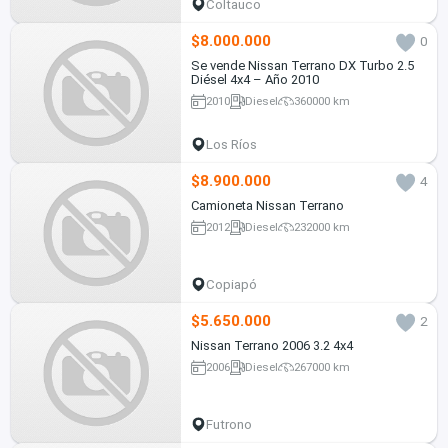
Coltauco
$8.000.000
0
Se vende Nissan Terrano DX Turbo 2.5
Diésel 4x4 – Año 2010
2010
Diesel
360000 km
Los Ríos
$8.900.000
4
Camioneta Nissan Terrano
2012
Diesel
232000 km
Copiapó
$5.650.000
2
Nissan Terrano 2006 3.2 4x4
2006
Diesel
267000 km
Futrono