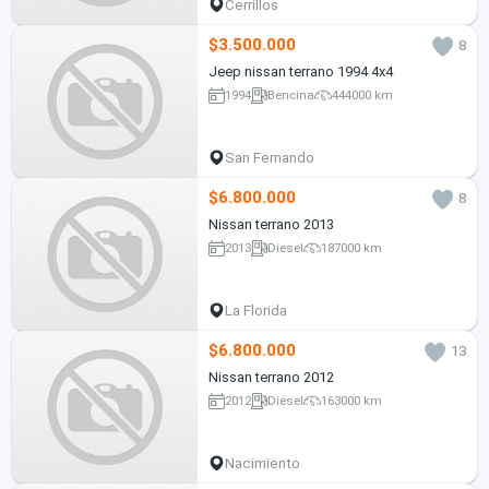
Cerrillos
$3.500.000
8
Jeep nissan terrano 1994 4x4
1994
Bencina
444000 km
San Fernando
$6.800.000
8
Nissan terrano 2013
2013
Diesel
187000 km
La Florida
$6.800.000
13
Nissan terrano 2012
2012
Diesel
163000 km
Nacimiento