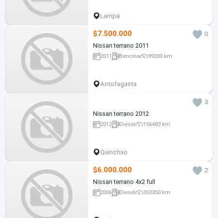
Lampa
$7.500.000
0
Nissan terrano 2011
2011
Bencina
99200 km
Antofagasta
3
Nissan terrano 2012
2012
Diesel
156483 km
Quinchao
$6.000.000
2
Nissan terrano 4x2 full
2006
Diesel
353350 km