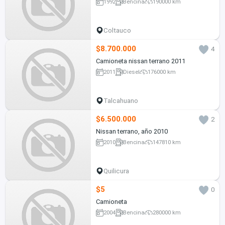
1992
Bencina
190000 km
Coltauco
$8.700.000
4
Camioneta nissan terrano 2011
2011
Diesel
176000 km
Talcahuano
$6.500.000
2
Nissan terrano, año 2010
2010
Bencina
147810 km
Quilicura
$5
0
Camioneta
2004
Bencina
280000 km