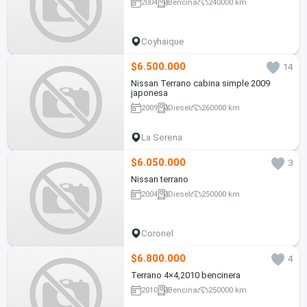
2004
Bencina
240000 km
Coyhaique
$6.500.000
14
Nissan Terrano cabina simple 2009
japonesa
2009
Diesel
260000 km
La Serena
$6.050.000
3
Nissan terrano
2004
Diesel
250000 km
Coronel
$6.800.000
4
Terrano 4×4,2010 bencinera
2010
Bencina
250000 km