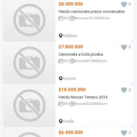
$8.000.000
0
Vendo camioneta precio conversable
2010
Bencina
168324 km
Valdivia
$7.800.000
5
Camioneta a toda prueba
2013
Diesel
190000 km
Osorno
$10.500.000
2
Vendo Nissan Terrano 2014
2014
Diesel
220000 km
Ovalle
$6.400.000
3