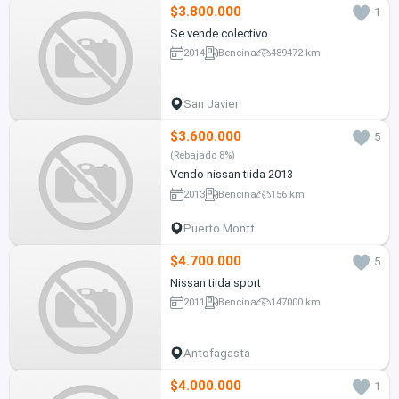
$3.800.000
1
Se vende colectivo
2014
Bencina
489472 km
San Javier
$3.600.000
5
(Rebajado 8%)
Vendo nissan tiida 2013
2013
Bencina
156 km
Puerto Montt
$4.700.000
5
Nissan tiida sport
2011
Bencina
147000 km
Antofagasta
$4.000.000
1