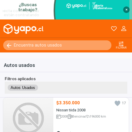
×
FILTRAR
Autos usados
Filtros aplicados
Autos Usados
$3.350.000
17
Nissan tiida 2008
2008
Bencina
196000 km