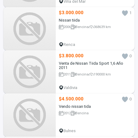
Viña del Mar
$3.000.000
1
Nissan tiida
2006
Bencina
368639 km
Renca
$3.800.000
0
Venta de Nissan Tiida Sport 1,6 Año
2011
2011
Bencina
190000 km
Valdivia
$4.500.000
0
Vendo nissan tida
2012
Bencina
Bulnes