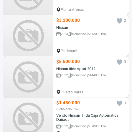
Punta Arenas
$3.200.000
2
Nissan
2013
Bencina
513000 km
Pudahuel
$5.500.000
3
Nissan tiida sport 2012
2012
Bencina
144000 km
Puerto Varas
$1.450.000
3
(Rebajado 6%)
Vendo Nissan Tiida Caja Automatica
Dañada
2012
Bencina
370000 km