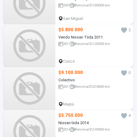
2009
Bencina
180000 km
San Miguel
$5.800.000
2
Vendo Nissan Tiida 2011
2011
Bencina
125000 km
Curicó
$9.100.000
0
Colectivo
2017
Bencina
218000 km
Maipú
$5.750.000
4
Nissan tiida 2014
2014
Bencina
149000 km