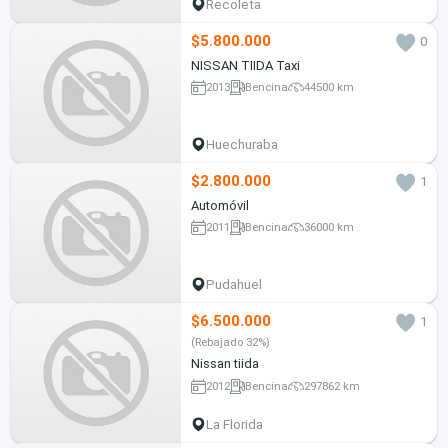
Recoleta
$5.800.000
0
NISSAN TIIDA Taxi
2013
Bencina
44500 km
Huechuraba
$2.800.000
1
Automóvil
2011
Bencina
36000 km
Pudahuel
$6.500.000
1
(Rebajado 32%)
Nissan tiida
2012
Bencina
297862 km
La Florida