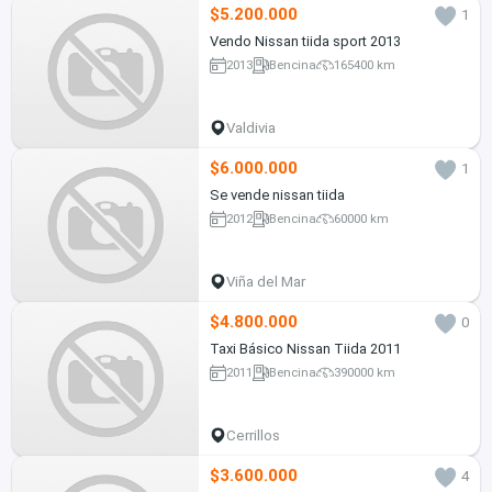
$5.200.000
1
Vendo Nissan tiida sport 2013
2013
Bencina
165400 km
Valdivia
$6.000.000
1
Se vende nissan tiida
2012
Bencina
60000 km
Viña del Mar
$4.800.000
0
Taxi Básico Nissan Tiida 2011
2011
Bencina
390000 km
Cerrillos
$3.600.000
4