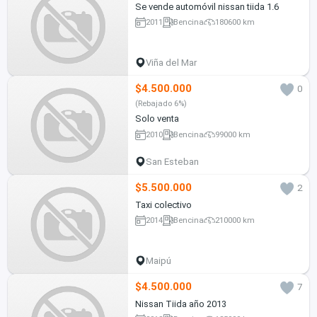
Se vende automóvil nissan tiida 1.6
2011
Bencina
180600 km
Viña del Mar
$4.500.000
0
(Rebajado 6%)
Solo venta
2010
Bencina
99000 km
San Esteban
$5.500.000
2
Taxi colectivo
2014
Bencina
210000 km
Maipú
$4.500.000
7
Nissan Tiida año 2013