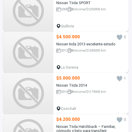
Nissan Tiida SPORT
2008
Bencina
250000 km
Quillota
$4.500.000
5
Nissan tiida 2013 excelente estado
2013
Bencina
240000 km
La Serena
$5.000.000
1
Nissan Tiida 2014
2014
Bencina
179000 km
Conchalí
$4.200.000
0
Nissan Tiida Hatchback – Familiar,
cómodo y listo para transferir