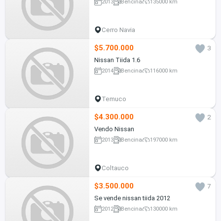
2013
Bencina
135000 km
Cerro Navia
$5.700.000
3
Nissan Tiida 1.6
2014
Bencina
116000 km
Temuco
$4.300.000
2
Vendo Nissan
2013
Bencina
197000 km
Coltauco
$3.500.000
7
Se vende nissan tiida 2012
2012
Bencina
130000 km