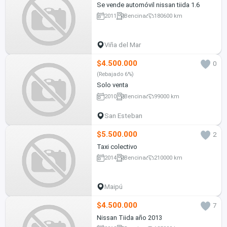
Se vende automóvil nissan tiida 1.6
2011
Bencina
180600 km
Viña del Mar
$4.500.000
0
(Rebajado 6%)
Solo venta
2010
Bencina
99000 km
San Esteban
$5.500.000
2
Taxi colectivo
2014
Bencina
210000 km
Maipú
$4.500.000
7
Nissan Tiida año 2013