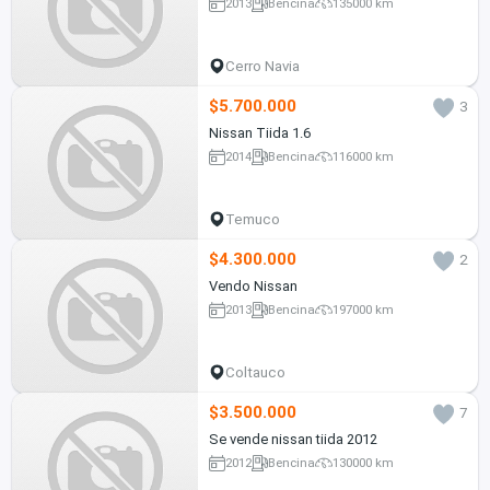
2013
Bencina
135000 km
Cerro Navia
$5.700.000
3
Nissan Tiida 1.6
2014
Bencina
116000 km
Temuco
$4.300.000
2
Vendo Nissan
2013
Bencina
197000 km
Coltauco
$3.500.000
7
Se vende nissan tiida 2012
2012
Bencina
130000 km