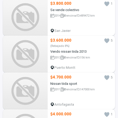
$3.800.000
1
Se vende colectivo
2014
Bencina
489472 km
San Javier
$3.600.000
5
(Rebajado 8%)
Vendo nissan tiida 2013
2013
Bencina
156 km
Puerto Montt
$4.700.000
5
Nissan tiida sport
2011
Bencina
147000 km
Antofagasta
$4.000.000
1