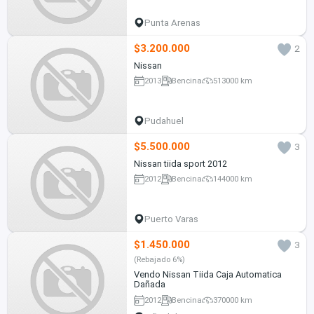
Punta Arenas
$3.200.000
2
Nissan
2013
Bencina
513000 km
Pudahuel
$5.500.000
3
Nissan tiida sport 2012
2012
Bencina
144000 km
Puerto Varas
$1.450.000
3
(Rebajado 6%)
Vendo Nissan Tiida Caja Automatica
Dañada
2012
Bencina
370000 km