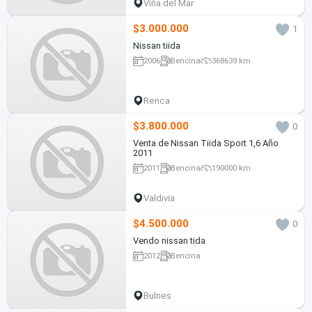
Viña del Mar
$3.000.000
1
Nissan tiida
2006
Bencina
368639 km
Renca
$3.800.000
0
Venta de Nissan Tiida Sport 1,6 Año
2011
2011
Bencina
190000 km
Valdivia
$4.500.000
0
Vendo nissan tida
2012
Bencina
Bulnes