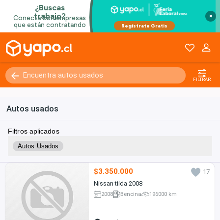
×
FILTRAR
Autos usados
Filtros aplicados
Autos Usados
$3.350.000
17
Nissan tiida 2008
2008
Bencina
196000 km