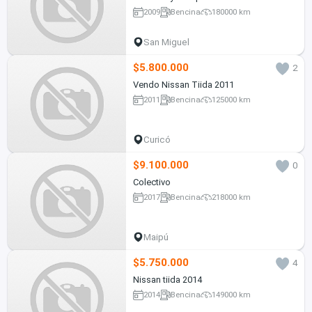
2009
Bencina
180000 km
San Miguel
$5.800.000
2
Vendo Nissan Tiida 2011
2011
Bencina
125000 km
Curicó
$9.100.000
0
Colectivo
2017
Bencina
218000 km
Maipú
$5.750.000
4
Nissan tiida 2014
2014
Bencina
149000 km