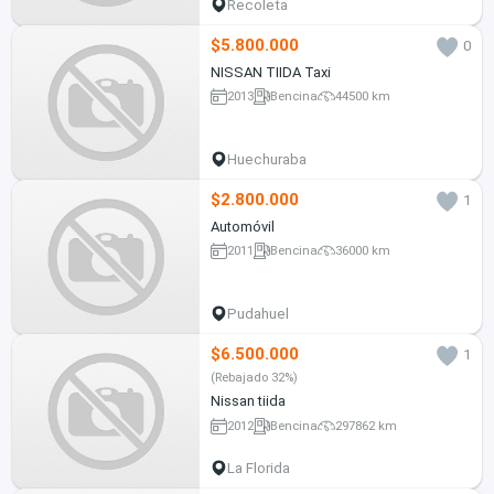
Recoleta
$5.800.000
0
NISSAN TIIDA Taxi
2013
Bencina
44500 km
Huechuraba
$2.800.000
1
Automóvil
2011
Bencina
36000 km
Pudahuel
$6.500.000
1
(Rebajado 32%)
Nissan tiida
2012
Bencina
297862 km
La Florida