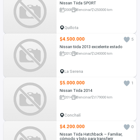
Nissan Tiida SPORT
2008
Bencina
250000 km
Quillota
$4.500.000
5
Nissan tiida 2013 excelente estado
2013
Bencina
240000 km
La Serena
$5.000.000
1
Nissan Tiida 2014
2014
Bencina
179000 km
Conchalí
$4.200.000
0
Nissan Tiida Hatchback – Familiar,
cómodo y listo para transferir