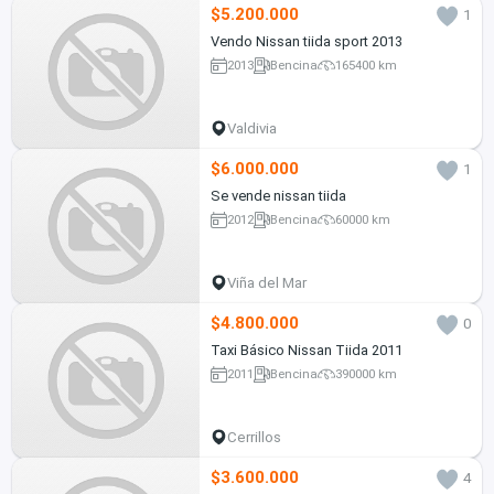
$5.200.000
1
Vendo Nissan tiida sport 2013
2013
Bencina
165400 km
Valdivia
$6.000.000
1
Se vende nissan tiida
2012
Bencina
60000 km
Viña del Mar
$4.800.000
0
Taxi Básico Nissan Tiida 2011
2011
Bencina
390000 km
Cerrillos
$3.600.000
4