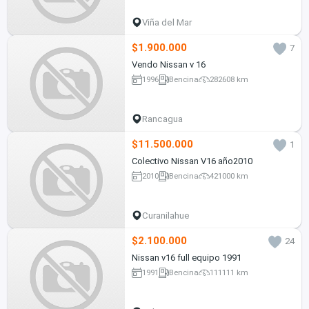
Viña del Mar
$1.900.000
7
Vendo Nissan v 16
1996
Bencina
282608 km
Rancagua
$11.500.000
1
Colectivo Nissan V16 año2010
2010
Bencina
421000 km
Curanilahue
$2.100.000
24
Nissan v16 full equipo 1991
1991
Bencina
111111 km