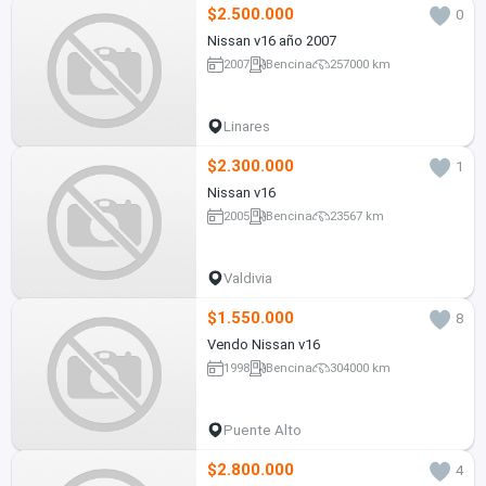
$2.500.000
0
Nissan v16 año 2007
2007
Bencina
257000 km
Linares
$2.300.000
1
Nissan v16
2005
Bencina
23567 km
Valdivia
$1.550.000
8
Vendo Nissan v16
1998
Bencina
304000 km
Puente Alto
$2.800.000
4