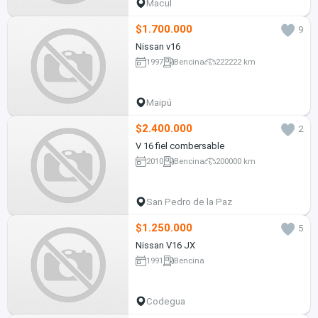
Macul
$1.700.000
9
Nissan v16
1997
Bencina
222222 km
Maipú
$2.400.000
2
V 16 fiel combersable
2010
Bencina
200000 km
San Pedro de la Paz
$1.250.000
5
Nissan V16 JX
1991
Bencina
Codegua