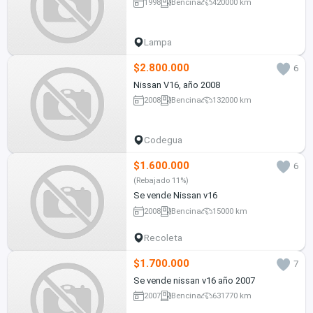
1998
Bencina
420000 km
Lampa
$2.800.000
6
Nissan V16, año 2008
2008
Bencina
132000 km
Codegua
$1.600.000
6
(Rebajado 11%)
Se vende Nissan v16
2008
Bencina
15000 km
Recoleta
$1.700.000
7
Se vende nissan v16 año 2007
2007
Bencina
631770 km