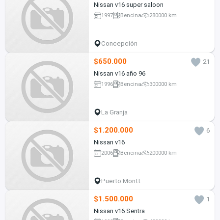
Nissan v16 super saloon
1997
Bencina
280000 km
Concepción
$650.000
21
Nissan v16 año 96
1996
Bencina
300000 km
La Granja
$1.200.000
6
Nissan v16
2006
Bencina
200000 km
Puerto Montt
$1.500.000
1
Nissan v16 Sentra