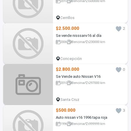
2010
Bencina
500000 km
Cerrillos
$2.500.000
2
Se vende nisssanv16 al día
2006
Bencina
230000 km
Concepción
$2.800.000
0
Se Vende auto Nissan V16
2010
Bencina
297000 km
Santa Cruz
$500.000
3
Auto nissan v16 1996 tapa roja
1996
Bencina
999999 km