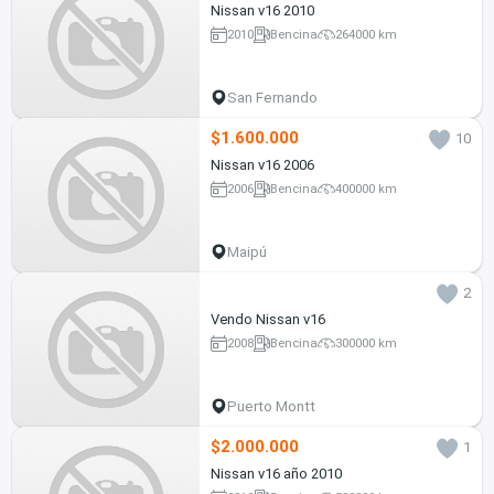
Nissan v16 2010
2010
Bencina
264000 km
San Fernando
$1.600.000
10
Nissan v16 2006
2006
Bencina
400000 km
Maipú
2
Vendo Nissan v16
2008
Bencina
300000 km
Puerto Montt
$2.000.000
1
Nissan v16 año 2010