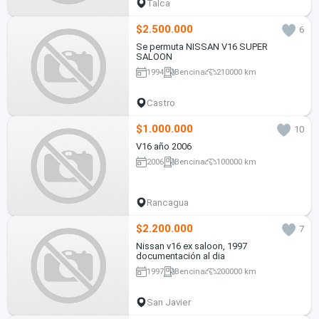
Talca
$2.500.000
6
Se permuta NISSAN V16 SUPER
SALOON
1994
Bencina
210000 km
Castro
$1.000.000
10
V16 año 2006
2006
Bencina
100000 km
Rancagua
$2.200.000
7
Nissan v16 ex saloon, 1997
documentación al dia
1997
Bencina
200000 km
San Javier