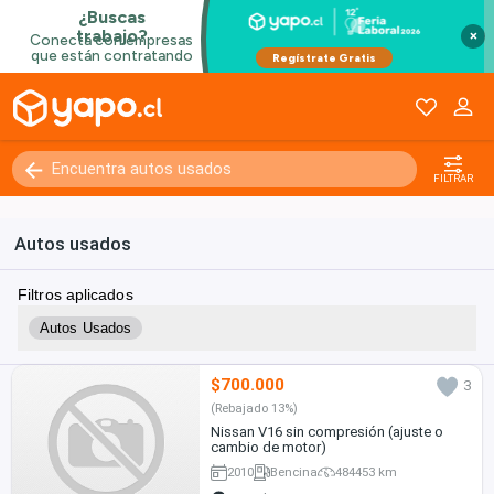
×
FILTRAR
Autos usados
Filtros aplicados
Autos Usados
$700.000
3
(Rebajado 13%)
Nissan V16 sin compresión (ajuste o
cambio de motor)
2010
Bencina
484453 km