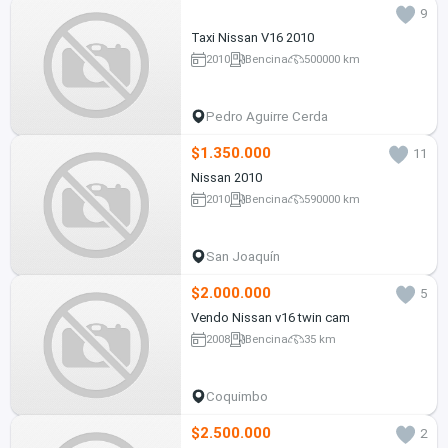
9
Taxi Nissan V16 2010
2010
Bencina
500000 km
Pedro Aguirre Cerda
$1.350.000
11
Nissan 2010
2010
Bencina
590000 km
San Joaquín
$2.000.000
5
Vendo Nissan v16 twin cam
2008
Bencina
35 km
Coquimbo
$2.500.000
2