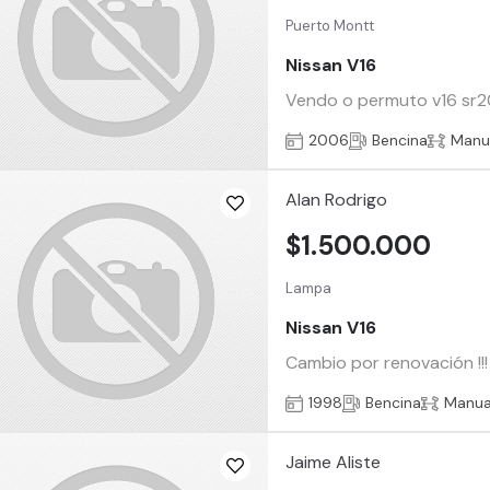
Puerto Montt
Nissan V16
Vendo o permuto v16 sr20 
2006
Bencina
Manu
Alan Rodrigo
$1.500.000
Lampa
Nissan V16
Cambio por renovación !!!
1998
Bencina
Manua
Jaime Aliste