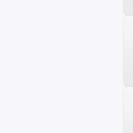
240 C
Frontier
Maxima
NV
Primera
Serena
Versa Note