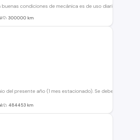
n buenas condiciones de mecánica es de uso diario con mante
l
300000 km
io del presente año (1 mes estacionado). Se debe ajustar o ree
l
484453 km