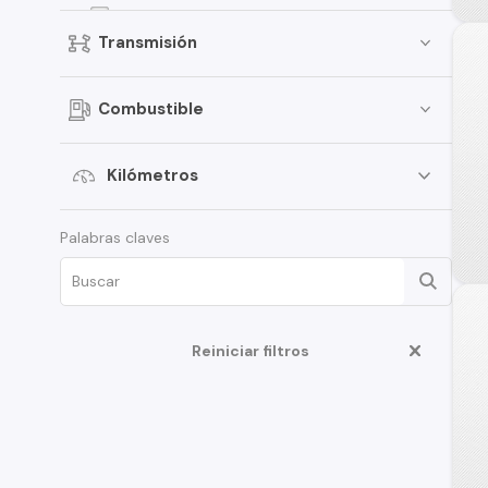
Kicks
Transmisión
Terrano
Pathfinder
Combustible
Sentra
March
Kilómetros
Murano
Palabras claves
Tiida
Note
ALTIMA
D22
Reiniciar filtros
350Z
Juke
Platina