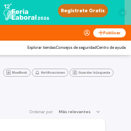
×
Publicar
Explorar tiendas
Consejos de seguridad
Centro de ayuda
BlueBook
Notificaciones
Guardar búsqueda
Ordenar por
Más relevantes