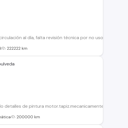
rculación al día, falta revisión técnica por no uso, Transferibl
l
222222 km
pulveda
lo detalles de pintura motor.tapiz.mecanicamente funciona c
ática
200000 km