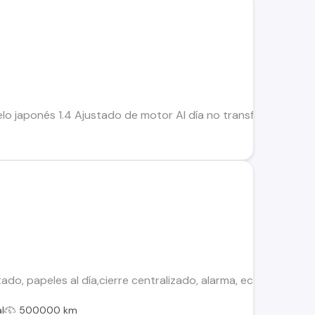
lo japonés 1.4 Ajustado de motor Al día no transferible Vari
l
ado, papeles al día,cierre centralizado, alarma, ect *Incluye 
l
500000 km