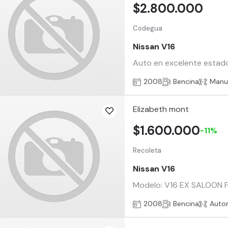
$2.800.000
Codegua
Nissan V16
Auto en excelente estado 
2008
Bencina
Manu
Elizabeth mont
$1.600.000
-11%
Recoleta
Nissan V16
Modelo: V16 EX SALOON F
2008
Bencina
Auto