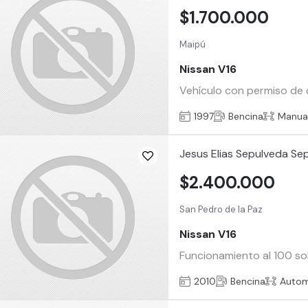
$1.700.000
Maipú
Nissan V16
Vehículo con permiso de ci
1997
Bencina
Manua
Jesus Elias Sepulveda Se
$2.400.000
San Pedro de la Paz
Nissan V16
Funcionamiento al 100 so
2010
Bencina
Autom