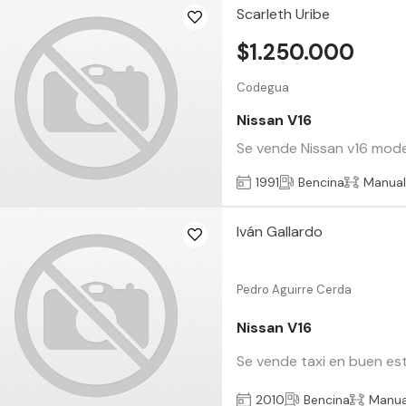
Scarleth Uribe
$1.250.000
Codegua
Nissan V16
Se vende Nissan v16 mode
1991
Bencina
Manua
Iván Gallardo
Pedro Aguirre Cerda
Nissan V16
Se vende taxi en buen est
2010
Bencina
Manua