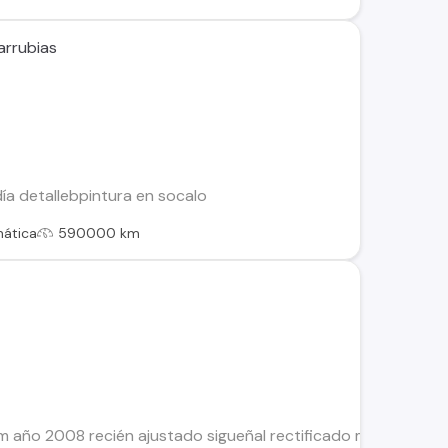
arrubias
ía detallebpintura en socalo
ática
590000 km
 año 2008 recién ajustado sigueñal rectificado metales nuevo