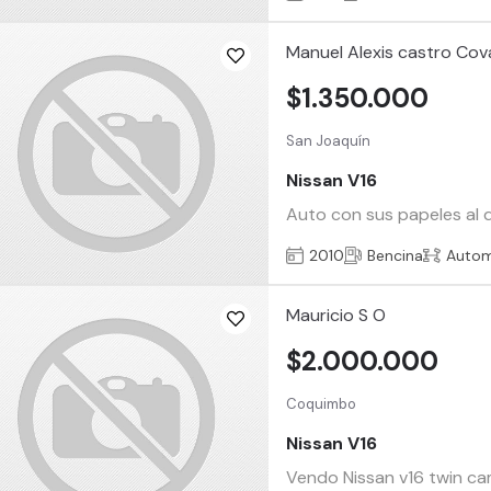
Manuel Alexis castro Cov
$1.350.000
San Joaquín
Nissan V16
Auto con sus papeles al d
2010
Bencina
Autom
Mauricio S O
$2.000.000
Coquimbo
Nissan V16
Vendo Nissan v16 twin cam