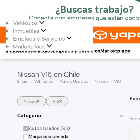
Vehículos
Inmuebles
Empleos y Servicios
Marketplace
Inmuebles
Vehículos
Empleos y Servicios
Marketplace
Nissan V16 en Chile
Inicio
Vehículos
Autos Usados
Nissan
V16
Exp
Nissan
V16
Categoría
Enco
Autos Usados (93)
Maquinaria pesada