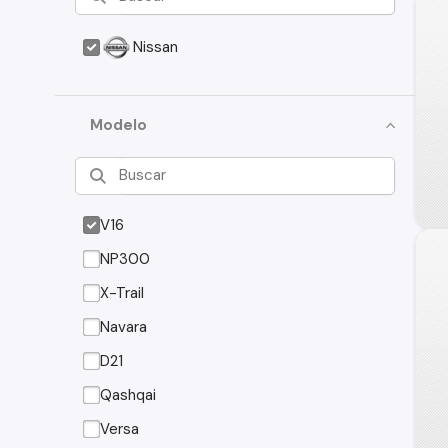
Nissan
Modelo
V16
NP300
X-Trail
Navara
D21
Qashqai
Versa