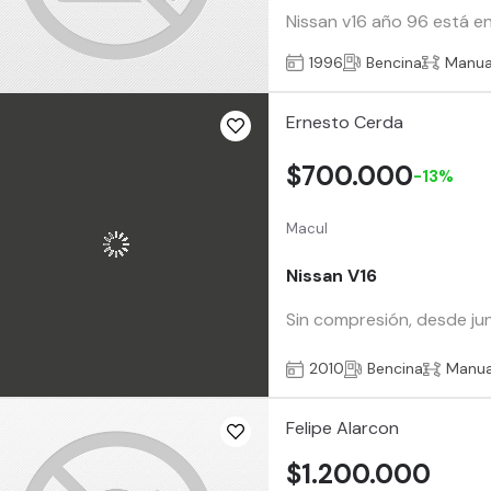
Nissan v16 año 96 está e
1996
Bencina
Manua
Ernesto Cerda
$700.000
-13%
Macul
Nissan V16
Sin compresión, desde jun
2010
Bencina
Manua
Felipe Alarcon
$1.200.000