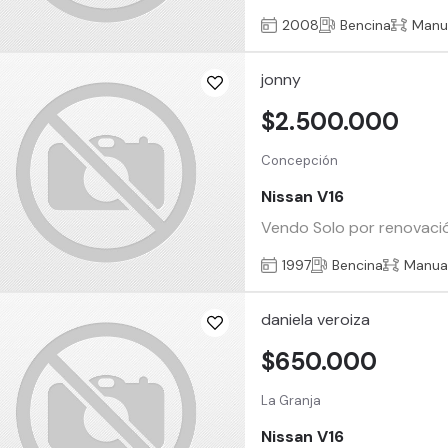
2008
Bencina
Manu
jonny
$2.500.000
Concepción
Nissan V16
Vendo Solo por renovación
1997
Bencina
Manua
daniela veroiza
$650.000
La Granja
Nissan V16