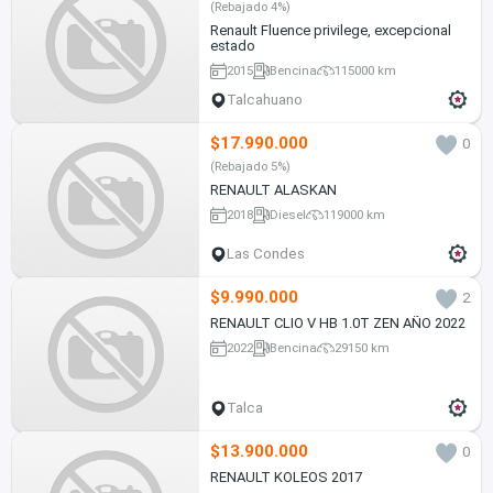
(Rebajado 4%)
Renault Fluence privilege, excepcional
estado
2015
Bencina
115000 km
Talcahuano
$17.990.000
0
(Rebajado 5%)
RENAULT ALASKAN
2018
Diesel
119000 km
Las Condes
$9.990.000
2
RENAULT CLIO V HB 1.0T ZEN AÑO 2022
2022
Bencina
29150 km
Talca
$13.900.000
0
RENAULT KOLEOS 2017