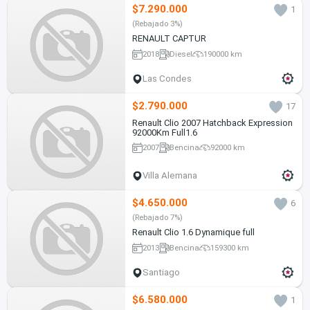
$7.290.000
1
(Rebajado 3%)
RENAULT CAPTUR
2018
Diesel
190000 km
Las Condes
$2.790.000
17
Renault Clio 2007 Hatchback Expression
92000Km Full1.6
2007
Bencina
92000 km
Villa Alemana
$4.650.000
6
(Rebajado 7%)
Renault Clio 1.6 Dynamique full
2013
Bencina
159300 km
Santiago
$6.580.000
1