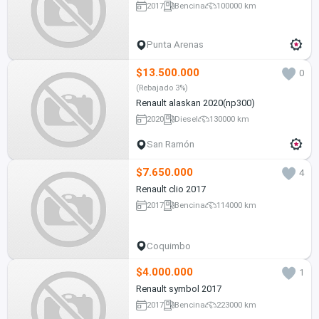
2017
Bencina
100000 km
Punta Arenas
$13.500.000
0
(Rebajado 3%)
Renault alaskan 2020(np300)
2020
Diesel
130000 km
San Ramón
$7.650.000
4
Renault clio 2017
2017
Bencina
114000 km
Coquimbo
$4.000.000
1
Renault symbol 2017
2017
Bencina
223000 km