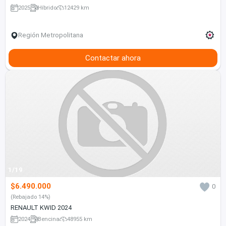
2025
Híbrido
12429 km
Región Metropolitana
Contactar ahora
1/19
$6.490.000
0
(Rebajado 14%)
RENAULT KWID 2024
2024
Bencina
48955 km