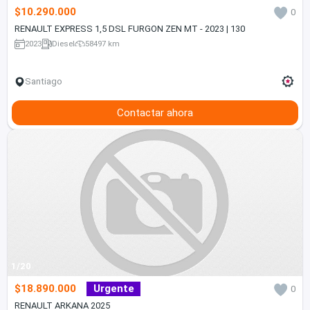
$10.290.000
0
RENAULT EXPRESS 1,5 DSL FURGON ZEN MT - 2023 | 130
2023
Diesel
58497 km
Santiago
Contactar ahora
1/20
$18.890.000
Urgente
0
RENAULT ARKANA 2025