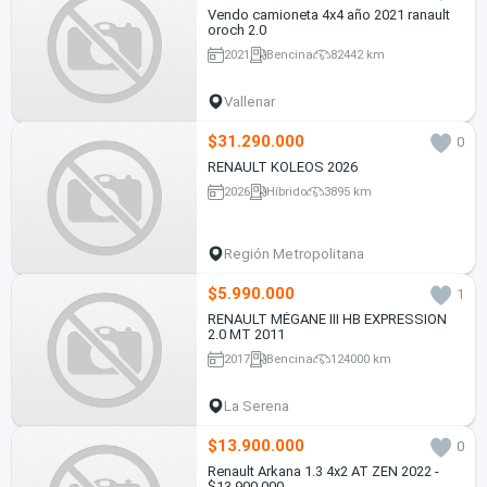
Vendo camioneta 4x4 año 2021 ranault
oroch 2.0
2021
Bencina
82442 km
Vallenar
$31.290.000
0
RENAULT KOLEOS 2026
2026
Híbrido
3895 km
Región Metropolitana
$5.990.000
1
RENAULT MÉGANE III HB EXPRESSION
2.0 MT 2011
2017
Bencina
124000 km
La Serena
$13.900.000
0
Renault Arkana 1.3 4x2 AT ZEN 2022 -
$13.900.000