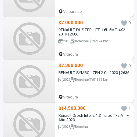
Valparaíso
$7.000.000
0
RENAULT DUSTER LIFE 1.6L 5MT 4X2 -
2019 | 2606
2019
Bencina
92174 km
Vitacura
$7.380.000
0
RENAULT SYMBOL ZEN 2 C - 2023 | 2636
2023
Bencina
51885 km
Vitacura
$14.500.000
1
Renault Oroch Intens 1.3 Turbo 4x2 AT –
Año 2023
2023
Bencina