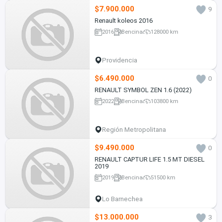
$7.900.000
9
Renault koleos 2016
2016
Bencina
128000 km
Providencia
$6.490.000
0
RENAULT SYMBOL ZEN 1.6 (2022)
2022
Bencina
103800 km
Región Metropolitana
$9.490.000
0
RENAULT CAPTUR LIFE 1.5 MT DIESEL
2019
2019
Bencina
51500 km
Lo Barnechea
$13.000.000
3