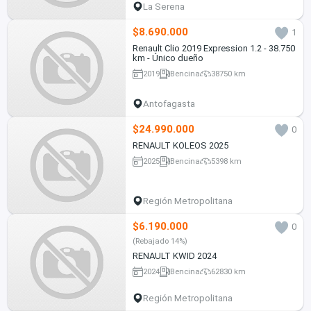
La Serena
$8.690.000
1
Renault Clio 2019 Expression 1.2 - 38.750
km - Único dueño
2019
Bencina
38750 km
Antofagasta
$24.990.000
0
RENAULT KOLEOS 2025
2025
Bencina
5398 km
Región Metropolitana
$6.190.000
0
(Rebajado 14%)
RENAULT KWID 2024
2024
Bencina
62830 km
Región Metropolitana