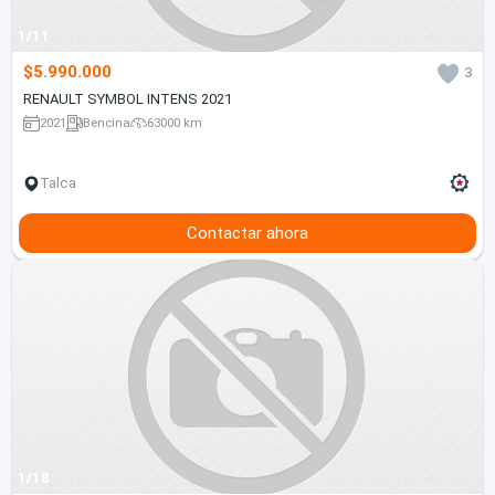
1/11
$5.990.000
3
RENAULT SYMBOL INTENS 2021
2021
Bencina
63000 km
Talca
Contactar ahora
1/18