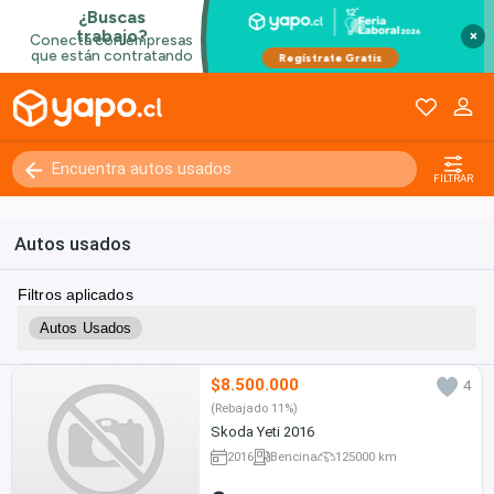
×
FILTRAR
Autos usados
Filtros aplicados
Autos Usados
$8.500.000
4
(Rebajado 11%)
Skoda Yeti 2016
2016
Bencina
125000 km