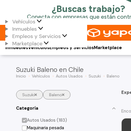
Vehículos
Inmuebles
Empleos y Servicios
Marketplace
Inmuebles
Vehículos
Empleos y Servicios
Marketplace
Suzuki Baleno en Chile
Inicio
Vehículos
Autos Usados
Suzuki
Baleno
Exp
Suzuki
Baleno
Categoría
Enco
Autos Usados (183)
Maquinaria pesada