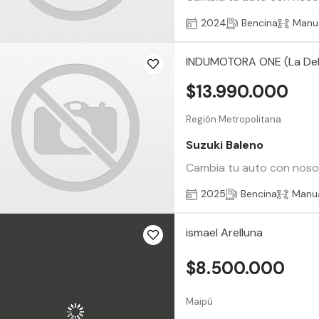
2024
Bencina
Manu
INDUMOTORA ONE (La De
$13.990.000
Región Metropolitana
Suzuki Baleno
Cambia tu auto con nosotr
2025
Bencina
Manu
ismael Arelluna
$8.500.000
Maipú