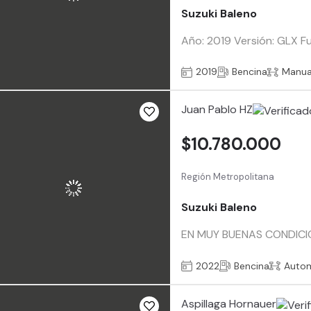
Suzuki Baleno
Año: 2019 Versión: GLX F
2019
Bencina
Manua
Juan Pablo HZ
$10.780.000
Región Metropolitana
Suzuki Baleno
EN MUY BUENAS CONDICIO
2022
Bencina
Auto
Aspillaga Hornauer