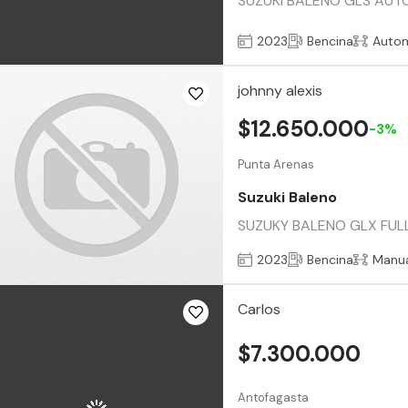
SUZUKI BALENO GLS AUTOM
2023
Bencina
Auto
johnny alexis
$12.650.000
-3%
Punta Arenas
Suzuki Baleno
SUZUKY BALENO GLX FULL E
2023
Bencina
Manu
Carlos
$7.300.000
Antofagasta