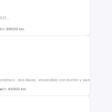
1 ...
l
69000 km
conómico , dos llaves , encendido con botón y sistema de seg
al
45000 km