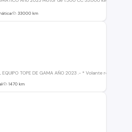
ÁTICO Año 2023 Motor de 1.500 CC 33.000 kilómetros Mandos
mática
33000 km
QUIPO TOPE DE GAMA AÑO 2023 .- * Volante regulable en altur
al
1470 km