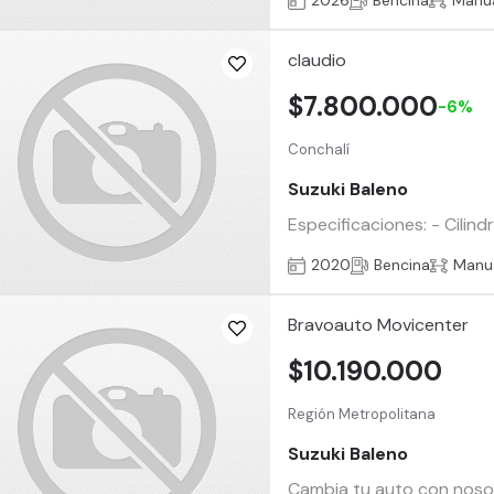
2026
Bencina
Manu
claudio
$7.800.000
-6%
Conchalí
Suzuki Baleno
Especificaciones: - Cilind
2020
Bencina
Manu
Bravoauto Movicenter
$10.190.000
Región Metropolitana
Suzuki Baleno
Cambia tu auto con nosotr