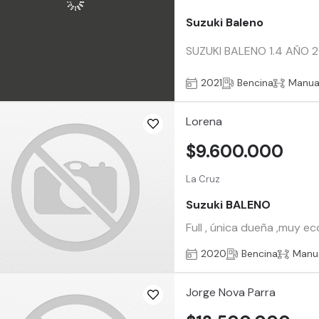
Suzuki Baleno
SUZUKI BALENO 1.4 AÑO 202
2021
Bencina
Manua
Lorena
$9.600.000
La Cruz
Suzuki BALENO
Full , única dueña ,muy e
2020
Bencina
Manu
Jorge Nova Parra