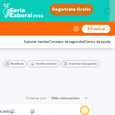
×
Publicar
Explorar tiendas
Consejos de seguridad
Centro de ayuda
BlueBook
Notificaciones
Guardar búsqueda
Ordenar por
Más relevantes