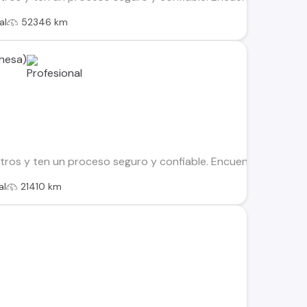
al
52346 km
hesa)
os y ten un proceso seguro y confiable. Encuentra el ideal par
al
21410 km