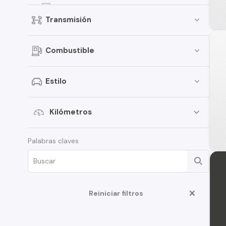
Jimny
Transmisión
Celerio
Grand Vitara
Combustible
Vitara
APV
Estilo
XL7
Aerio
Kilómetros
Ciaz
Palabras claves
Ertiga
Fronx
Swift Sport
Reiniciar filtros
S-Cross
Samurai