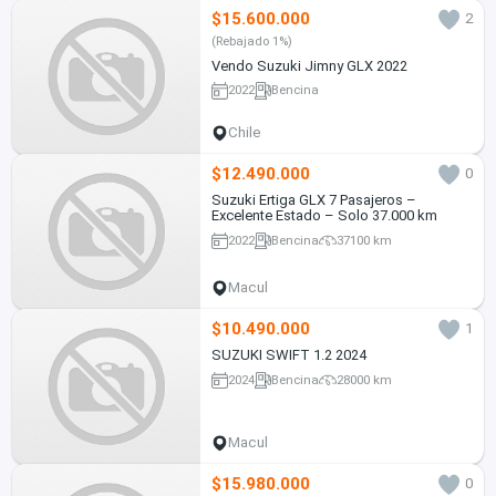
$15.600.000
2
(Rebajado 1%)
Vendo Suzuki Jimny GLX 2022
2022
Bencina
Chile
$12.490.000
0
Suzuki Ertiga GLX 7 Pasajeros –
Excelente Estado – Solo 37.000 km
2022
Bencina
37100 km
Macul
$10.490.000
1
SUZUKI SWIFT 1.2 2024
2024
Bencina
28000 km
Macul
$15.980.000
0