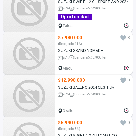
SUZUKI SWIFT 1.2 GL SPORT AÑO 2024
2024
Bencina
43000 km
Oportunidad
Talca
$7.980.000
3
(Rebajado 11%)
SUZUKI GRAND NOMADE
2017
Bencina
37000 km
Macul
$12.990.000
0
SUZUKI BALENO 2024 GLS 1.5MT
2024
Bencina
43000 km
Ovalle
$6.990.000
0
(Rebajado 8%)
SUZUKI SWIFT 1.2 AUTOMATICO