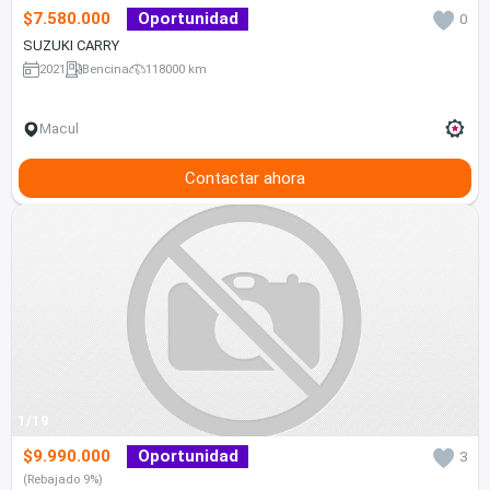
$7.580.000
Oportunidad
0
SUZUKI CARRY
2021
Bencina
118000 km
Macul
Contactar ahora
1/19
$9.990.000
Oportunidad
3
(Rebajado 9%)