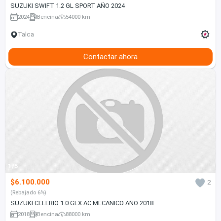
SUZUKI SWIFT 1.2 GL SPORT AÑO 2024
2024
Bencina
54000 km
Talca
Contactar ahora
1/5
$6.100.000
2
(Rebajado 6%)
SUZUKI CELERIO 1.0 GLX AC MECANICO AÑO 2018
2018
Bencina
88000 km