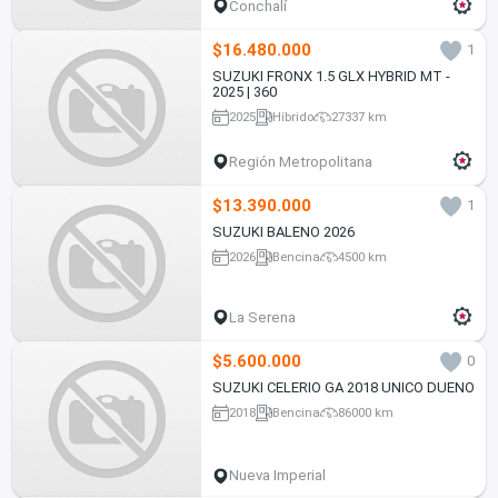
Conchalí
$16.480.000
1
SUZUKI FRONX 1.5 GLX HYBRID MT -
2025 | 360
2025
Híbrido
27337 km
Región Metropolitana
$13.390.000
1
SUZUKI BALENO 2026
2026
Bencina
4500 km
La Serena
$5.600.000
0
SUZUKI CELERIO GA 2018 UNICO DUENO
2018
Bencina
86000 km
Nueva Imperial