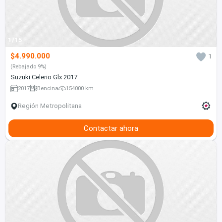
1/15
$4.990.000
1
(Rebajado 9%)
Suzuki Celerio Glx 2017
2017
Bencina
154000 km
Región Metropolitana
Contactar ahora