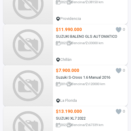
2023
Bencina
38150 km
Providencia
$11.990.000
0
SUZUKI BALENO GLS AUTOMATICO
2023
Bencina
33000 km
Chillán
$7.900.000
0
Suzuki S-Cross 1.6 Manual 2016
2016
Bencina
120000 km
La Florida
$13.190.000
0
SUZUKI XL7 2022
2022
Bencina
67339 km