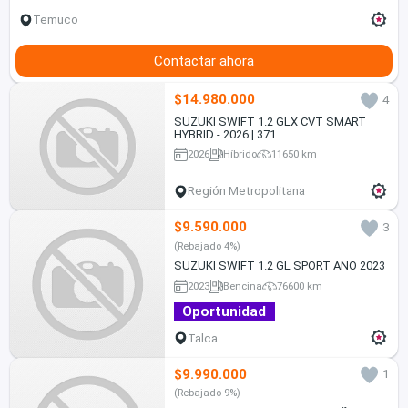
Temuco
Contactar ahora
$14.980.000
4
SUZUKI SWIFT 1.2 GLX CVT SMART
HYBRID - 2026 | 371
2026
Híbrido
11650 km
Región Metropolitana
$9.590.000
3
(Rebajado 4%)
SUZUKI SWIFT 1.2 GL SPORT AÑO 2023
2023
Bencina
76600 km
Oportunidad
Talca
$9.990.000
1
(Rebajado 9%)