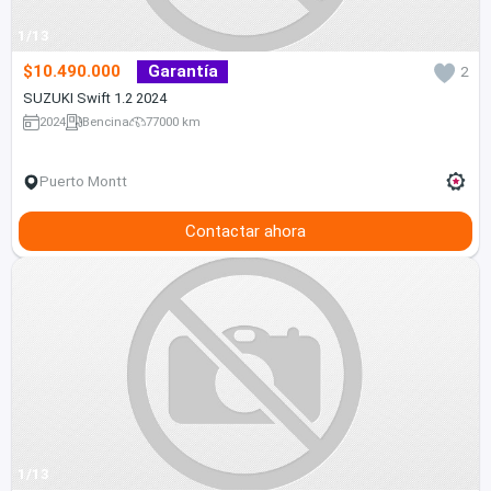
1/13
$10.490.000
Garantía
2
SUZUKI Swift 1.2 2024
2024
Bencina
77000 km
Puerto Montt
Contactar ahora
1/13