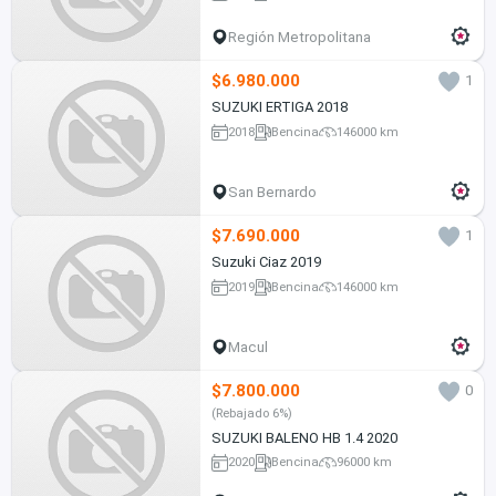
Región Metropolitana
$6.980.000
1
SUZUKI ERTIGA 2018
2018
Bencina
146000 km
San Bernardo
$7.690.000
1
Suzuki Ciaz 2019
2019
Bencina
146000 km
Macul
$7.800.000
0
(Rebajado 6%)
SUZUKI BALENO HB 1.4 2020
2020
Bencina
96000 km