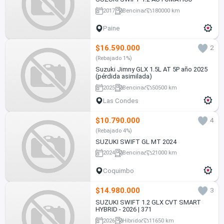
2017
Bencina
180000 km
Paine
$16.590.000
2
(Rebajado 1%)
Suzuki Jimny GLX 1.5L AT 5P año 2025
(pérdida asimilada)
2025
Bencina
50500 km
Las Condes
$10.790.000
4
(Rebajado 4%)
SUZUKI SWIFT GL MT 2024
2024
Bencina
21000 km
Coquimbo
$14.980.000
3
SUZUKI SWIFT 1.2 GLX CVT SMART
HYBRID - 2026 | 371
2026
Híbrido
11650 km