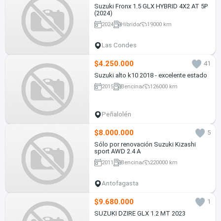
Suzuki Fronx 1.5 GLX HYBRID 4X2 AT 5P
(2024)
2024
Híbrido
19000 km
Las Condes
$4.250.000
41
Suzuki alto k10 2018 - excelente estado
2015
Bencina
126000 km
Peñalolén
$8.000.000
5
Sólo por renovación Suzuki Kizashi
sport AWD 2.4 A
2011
Bencina
220000 km
Antofagasta
$9.680.000
1
SUZUKI DZIRE GLX 1.2 MT 2023