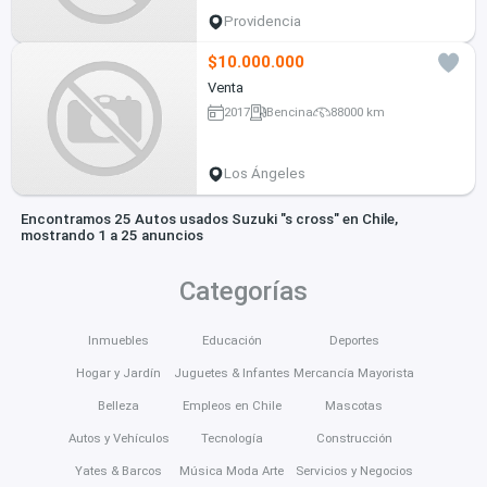
Providencia
$10.000.000
Venta
2017
Bencina
88000 km
Los Ángeles
Encontramos 25 Autos usados Suzuki "s cross" en Chile,
mostrando 1 a 25 anuncios
Categorías
Inmuebles
Educación
Deportes
Hogar y Jardín
Juguetes & Infantes
Mercancía Mayorista
Belleza
Empleos en Chile
Mascotas
Autos y Vehículos
Tecnología
Construcción
Yates & Barcos
Música Moda Arte
Servicios y Negocios