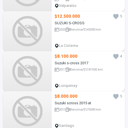
Valparaíso
$12.500.000
5
SUZUKI S-CROSS
2020
Bencina
42000 km
La Cisterna
$8.100.000
4
Suzuki s-cross 2017
2017
Bencina
181500 km
Lonquimay
$8.000.000
5
Suzuki scross 2015 at
2015
Bencina
75000 km
Santiago