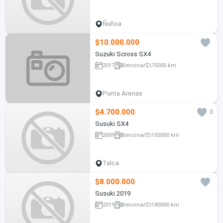
Ñuñoa
$10.000.000
Suzuki Scross SX4
2017
Bencina
75000 km
Punta Arenas
$4.700.000
3
Susuki SX4
2009
Bencina
155000 km
Talca
$8.000.000
Susuki 2019
2019
Bencina
180000 km