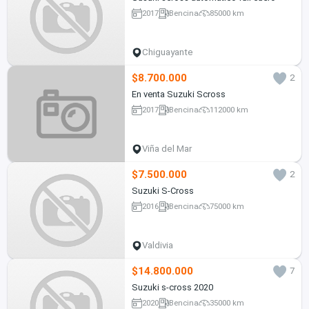
2017
Bencina
85000 km
Chiguayante
$8.700.000
2
En venta Suzuki Scross
2017
Bencina
112000 km
Viña del Mar
$7.500.000
2
Suzuki S-Cross
2016
Bencina
75000 km
Valdivia
$14.800.000
7
Suzuki s-cross 2020
2020
Bencina
35000 km