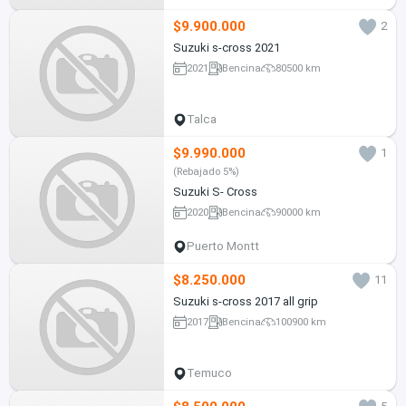
$9.900.000
2
Suzuki s-cross 2021
2021
Bencina
80500 km
Talca
$9.990.000
1
(Rebajado 5%)
Suzuki S- Cross
2020
Bencina
90000 km
Puerto Montt
$8.250.000
11
Suzuki s-cross 2017 all grip
2017
Bencina
100900 km
Temuco