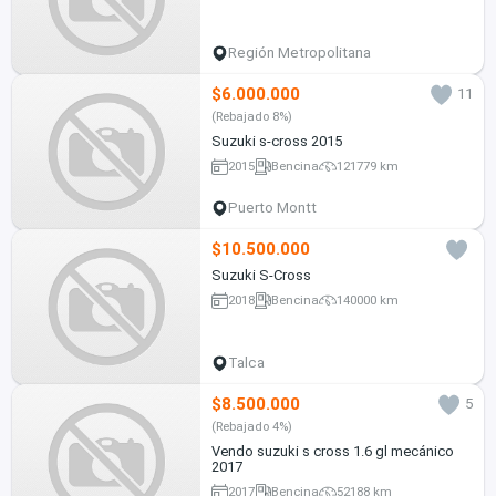
Región Metropolitana
$6.000.000
11
(Rebajado 8%)
Suzuki s-cross 2015
2015
Bencina
121779 km
Puerto Montt
$10.500.000
Suzuki S-Cross
2018
Bencina
140000 km
Talca
$8.500.000
5
(Rebajado 4%)
Vendo suzuki s cross 1.6 gl mecánico
2017
2017
Bencina
52188 km