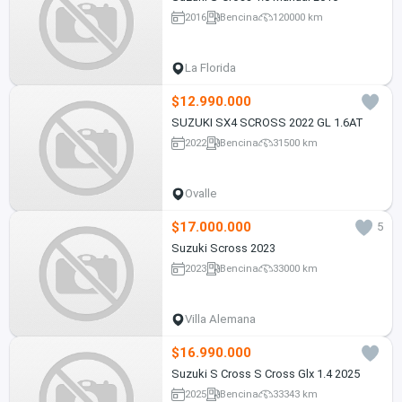
2016
Bencina
120000 km
La Florida
$12.990.000
SUZUKI SX4 SCROSS 2022 GL 1.6AT
2022
Bencina
31500 km
Ovalle
$17.000.000
5
Suzuki Scross 2023
2023
Bencina
33000 km
Villa Alemana
$16.990.000
Suzuki S Cross S Cross Glx 1.4 2025
2025
Bencina
33343 km