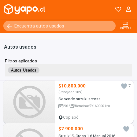
FILTRAR
Autos usados
Filtros aplicados
Autos Usados
$10.800.000
7
(Rebajado 10%)
Se vende suzuki scross
2018
Bencina
160000 km
Copiapó
$7.900.000
Suzuki S-Cross 1.6 Manual 2016