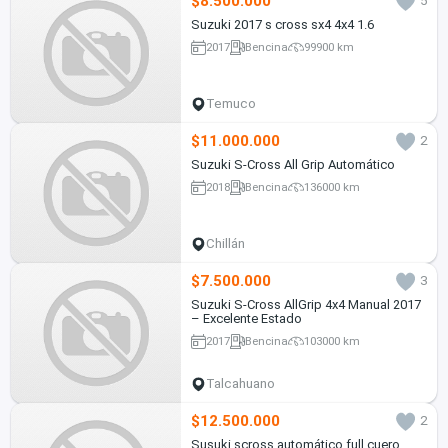
$8.500.000
5
Suzuki 2017 s cross sx4 4x4 1.6
2017
Bencina
99900 km
Temuco
$11.000.000
2
Suzuki S-Cross All Grip Automático
2018
Bencina
136000 km
Chillán
$7.500.000
3
Suzuki S-Cross AllGrip 4x4 Manual 2017
– Excelente Estado
2017
Bencina
103000 km
Talcahuano
$12.500.000
2
Susuki scross automático full cuero