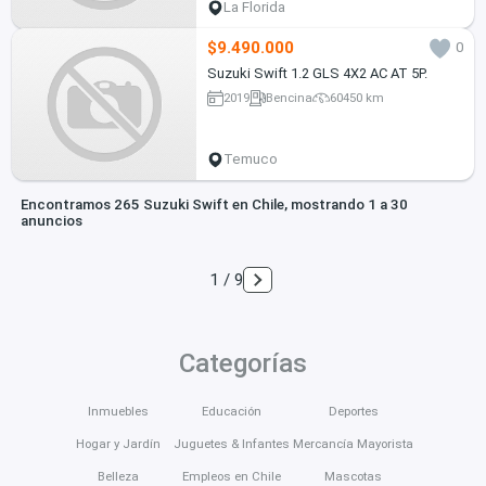
La Florida
$9.490.000
0
Suzuki Swift 1.2 GLS 4X2 AC AT 5P.
2019
Bencina
60450 km
Temuco
Encontramos 265 Suzuki Swift en Chile, mostrando 1 a 30
anuncios
1 / 9
Categorías
Inmuebles
Educación
Deportes
Hogar y Jardín
Juguetes & Infantes
Mercancía Mayorista
Belleza
Empleos en Chile
Mascotas