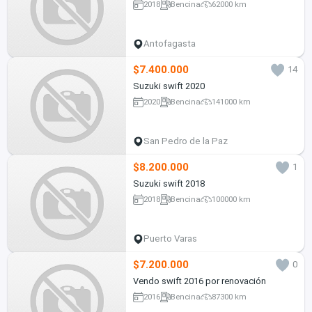
2018
Bencina
62000 km
Antofagasta
$7.400.000
14
Suzuki swift 2020
2020
Bencina
141000 km
San Pedro de la Paz
$8.200.000
1
Suzuki swift 2018
2018
Bencina
100000 km
Puerto Varas
$7.200.000
0
Vendo swift 2016 por renovación
2016
Bencina
87300 km