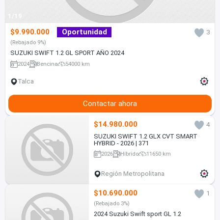
1/19
$9.990.000
Oportunidad
3
(Rebajado 9%)
SUZUKI SWIFT 1.2 GL SPORT AÑO 2024
2024
Bencina
54000 km
Talca
Contactar ahora
$14.980.000
4
SUZUKI SWIFT 1.2 GLX CVT SMART
HYBRID - 2026 | 371
2026
Híbrido
11650 km
Región Metropolitana
$10.690.000
1
(Rebajado 3%)
2024 Suzuki Swift sport GL 1.2