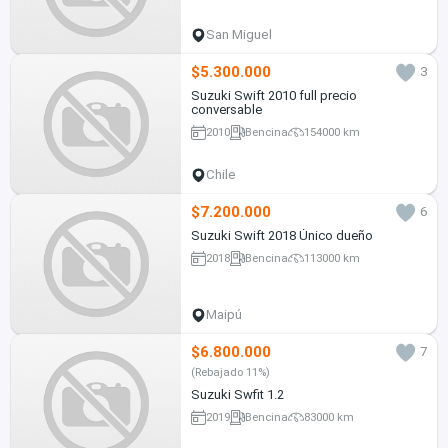
San Miguel
$5.300.000
3
Suzuki Swift 2010 full precio
conversable
2010
Bencina
154000 km
Chile
$7.200.000
6
Suzuki Swift 2018 Único dueño
2018
Bencina
113000 km
Maipú
$6.800.000
7
(Rebajado 11%)
Suzuki Swfit 1.2
2019
Bencina
83000 km