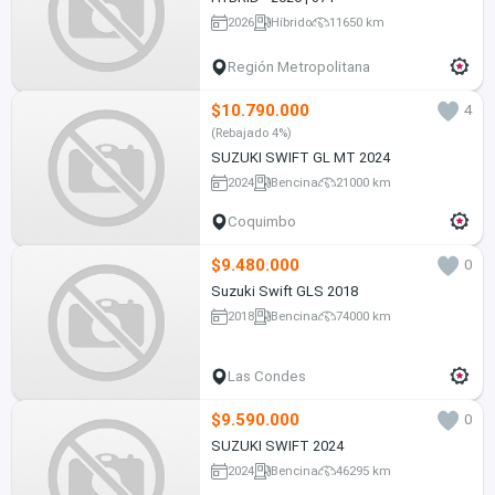
2026
Híbrido
11650 km
Región Metropolitana
$10.790.000
4
(Rebajado 4%)
SUZUKI SWIFT GL MT 2024
2024
Bencina
21000 km
Coquimbo
$9.480.000
0
Suzuki Swift GLS 2018
2018
Bencina
74000 km
Las Condes
$9.590.000
0
SUZUKI SWIFT 2024
2024
Bencina
46295 km