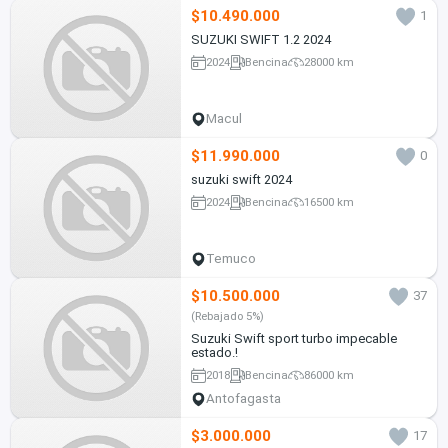
$10.490.000
1
SUZUKI SWIFT 1.2 2024
2024
Bencina
28000 km
Macul
$11.990.000
0
suzuki swift 2024
2024
Bencina
16500 km
Temuco
$10.500.000
37
(Rebajado 5%)
Suzuki Swift sport turbo impecable
estado.!
2018
Bencina
86000 km
Antofagasta
$3.000.000
17