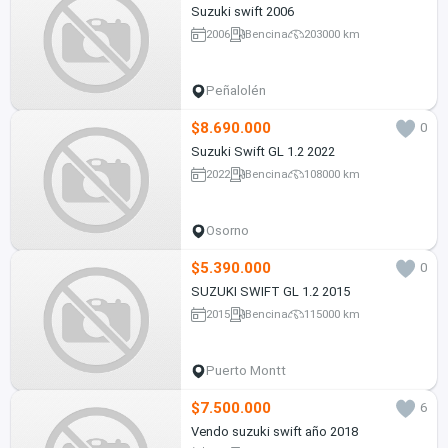
Suzuki swift 2006
2006
Bencina
203000 km
Peñalolén
$8.690.000
0
Suzuki Swift GL 1.2 2022
2022
Bencina
108000 km
Osorno
$5.390.000
0
SUZUKI SWIFT GL 1.2 2015
2015
Bencina
115000 km
Puerto Montt
$7.500.000
6
Vendo suzuki swift año 2018