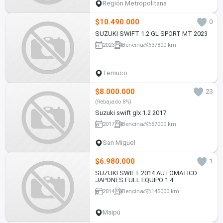
Región Metropolitana
$10.490.000
0
SUZUKI SWIFT 1.2 GL SPORT MT 2023
2023
Bencina
37800 km
Temuco
$8.000.000
23
(Rebajado 8%)
Suzuki swift glx 1.2 2017
2017
Bencina
57000 km
San Miguel
$6.980.000
1
SUZUKI SWIFT 2014 AUTOMATICO
JAPONES FULL EQUIPO 1.4
2014
Bencina
145000 km
Maipú