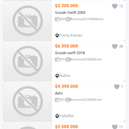
$2.300.000
12
Suzuki Swift 2005
2005
Bencina
100000 km
Punta Arenas
$6.350.000
38
Suzuki swift 2018
2018
Bencina
85000 km
Ñuñoa
$9.390.000
7
Auto
2018
Bencina
29000 km
Peñaflor
$5.500.000
11