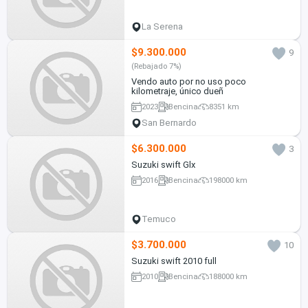
La Serena
$9.300.000
9
(Rebajado 7%)
Vendo auto por no uso poco
kilometraje, único dueñ
2023
Bencina
8351 km
San Bernardo
$6.300.000
3
Suzuki swift Glx
2016
Bencina
198000 km
Temuco
$3.700.000
10
Suzuki swift 2010 full
2010
Bencina
188000 km