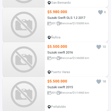
San Bernardo
$5.980.000
6
Suzuki Swift GLS 1.2 2017
2017
Bencina
155000 km
Ñuñoa
$5.500.000
10
Suzuki swift 2016
2016
Bencina
146000 km
Puerto Varas
$5.500.000
18
Suzuki swift 2015
2015
Bencina
114460 km
Peñalolén