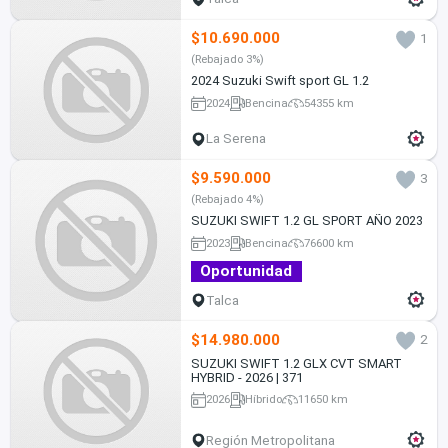
$10.690.000
1
(Rebajado 3%)
2024 Suzuki Swift sport GL 1.2
2024
Bencina
54355 km
La Serena
$9.590.000
3
(Rebajado 4%)
SUZUKI SWIFT 1.2 GL SPORT AÑO 2023
2023
Bencina
76600 km
Oportunidad
Talca
$14.980.000
2
SUZUKI SWIFT 1.2 GLX CVT SMART
HYBRID - 2026 | 371
2026
Híbrido
11650 km
Región Metropolitana