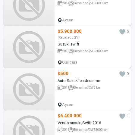
2014
Bencina
106000 km
Aysen
$5.900.000
5
(Rebajado 2%)
Suzuki swift
2016
Bencina
183000 km
Quilicura
$500
0
Auto Suzuki en desarme.
2011
Bencina
78 km
Aysen
$6.400.000
1
Vendo susuki Swift 2016
2016
Bencina
178000 km