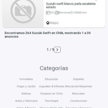
Suzuki swift blanco perla excelente
estado
2012
Bencina
150000 km
Maipú
Encontramos 264 Suzuki Swift en Chile, mostrando 1 a 30
anuncios
1 / 9
Categorías
Inmuebles
Educación
Deportes
Hogar y Jardín
Juguetes & Infantes
Mercancía Mayorista
Belleza
Empleos en Chile
Mascotas
Autos y Vehículos
Tecnología
Construcción
Yates & Barcos
Música Moda Arte
Servicios y Negocios