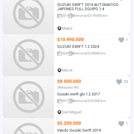
SUZUKI SWIFT 2014 AUTOMATICO
JAPONES FULL EQUIPO 1.4
2014
Bencina
145000 km
Maipú
$10.490.000
1
SUZUKI SWIFT 1.2 2024
2024
Bencina
28000 km
Macul
$8.000.000
23
(Rebajado 8%)
Suzuki swift glx 1.2 2017
2017
Bencina
57000 km
San Miguel
$5.200.000
1
Vendo Suzuki Swift 2014