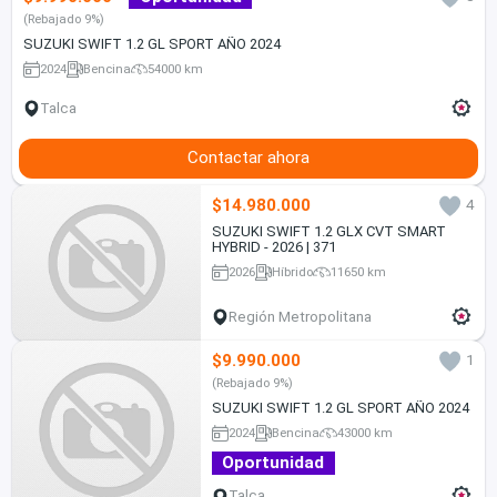
(Rebajado 9%)
SUZUKI SWIFT 1.2 GL SPORT AÑO 2024
2024
Bencina
54000 km
Talca
Contactar ahora
$14.980.000
4
SUZUKI SWIFT 1.2 GLX CVT SMART
HYBRID - 2026 | 371
2026
Híbrido
11650 km
Región Metropolitana
$9.990.000
1
(Rebajado 9%)
SUZUKI SWIFT 1.2 GL SPORT AÑO 2024
2024
Bencina
43000 km
Oportunidad
Talca