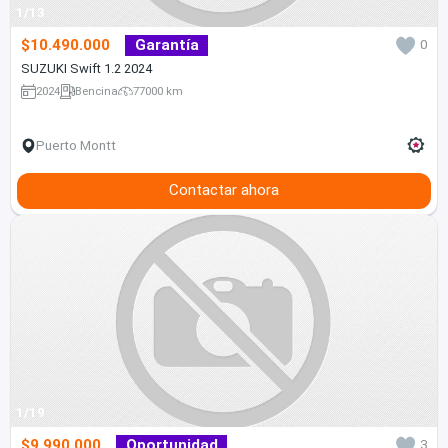
1/13
$10.490.000
Garantía
0
SUZUKI Swift 1.2 2024
2024
Bencina
77000 km
Puerto Montt
Contactar ahora
1/19
$9.990.000
Oportunidad
3