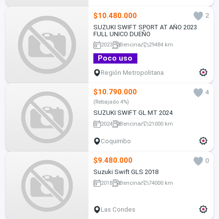
$10.480.000
2
SUZUKI SWIFT SPORT AT AÑO 2023
FULL UNICO DUEÑO
2023
Bencina
29484 km
Poco uso
Región Metropolitana
$10.790.000
4
(Rebajado 4%)
SUZUKI SWIFT GL MT 2024
2024
Bencina
21000 km
Coquimbo
$9.480.000
0
Suzuki Swift GLS 2018
2018
Bencina
74000 km
Las Condes