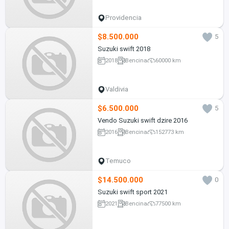
Providencia
$8.500.000
5
Suzuki swift 2018
2018
Bencina
60000 km
Valdivia
$6.500.000
5
Vendo Suzuki swift dzire 2016
2016
Bencina
152773 km
Temuco
$14.500.000
0
Suzuki swift sport 2021
2021
Bencina
77500 km