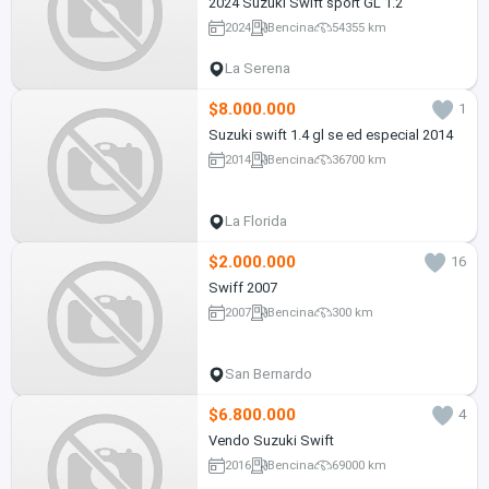
2024 Suzuki Swift sport GL 1.2
2024
Bencina
54355 km
La Serena
$8.000.000
1
Suzuki swift 1.4 gl se ed especial 2014
2014
Bencina
36700 km
La Florida
$2.000.000
16
Swiff 2007
2007
Bencina
300 km
San Bernardo
$6.800.000
4
Vendo Suzuki Swift
2016
Bencina
69000 km