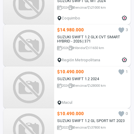
SUZUKI SWIFT GL MT 2024
2024
Bencina
21000 km
Coquimbo
$14.980.000
3
SUZUKI SWIFT 1.2 GLX CVT SMART
HYBRID - 2026 | 371
2026
Híbrido
11650 km
Región Metropolitana
$10.490.000
1
SUZUKI SWIFT 1.2 2024
2024
Bencina
28000 km
Macul
$10.490.000
0
SUZUKI SWIFT 1.2 GL SPORT MT 2023
2023
Bencina
37800 km