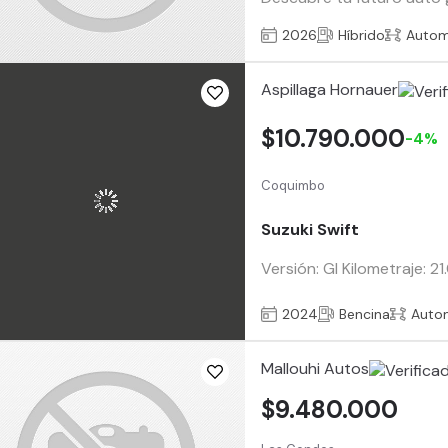
2026
Híbrido
Autom
Aspillaga Hornauer
$10.790.000
-4%
Coquimbo
Suzuki Swift
Versión: Gl Kilometraje: 
2024
Bencina
Auto
Mallouhi Autos
$9.480.000