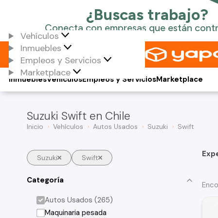
Vehículos
Inmuebles
Empleos y Servicios
Marketplace
Inmuebles
Vehículos
Empleos y Servicios
Marketplace
Suzuki Swift en Chile
Inicio
Vehículos
Autos Usados
Suzuki
Swift
Exp
Suzuki
Swift
Categoría
Enco
Autos Usados (265)
Maquinaria pesada