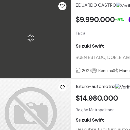
EDUARDO CASTRO
$9.990.000
-9%
Talca
Suzuki Swift
BUEN ESTADO, DOBLE AI
2024
Bencina
Manu
futuro-automotriz
$14.980.000
Región Metropolitana
Suzuki Swift
Descubre tu futuro auto g