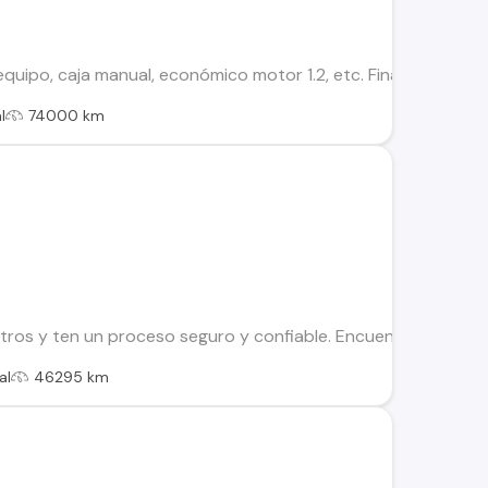
 equipo, caja manual, económico motor 1.2, etc. Financiamien
l
74000 km
os y ten un proceso seguro y confiable. Encuentra el ideal par
al
46295 km