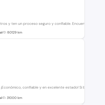
os y ten un proceso seguro y confiable. Encuentra el ideal par
al
80129 km
– ¡Económico, confiable y en excelente estado! Si buscas un a
al
31000 km