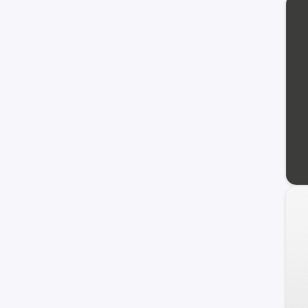
Carry
Ignis
Maruti
Wagon R+
XL-7