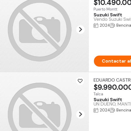
$10.490.0
Puerto Montt
Suzuki Swift
Vendo Suzuki Swif
2024
Bencin
Contactar a
EDUARDO CAST
$9.990.00
Talca
Suzuki Swift
UN DUEÑO, MANTE
2024
Bencin