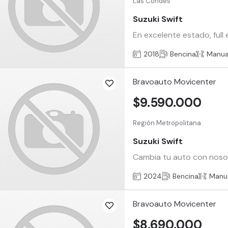
Las Condes
Suzuki Swift
En excelente estado, full
2018
Bencina
Manua
Bravoauto Movicenter
$9.590.000
Región Metropolitana
Suzuki Swift
Cambia tu auto con nosotr
2024
Bencina
Manu
Bravoauto Movicenter
$8.690.000