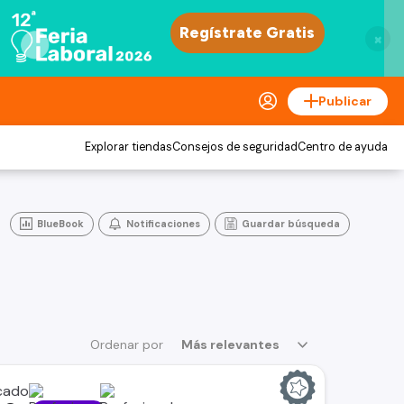
×
Publicar
Explorar tiendas
Consejos de seguridad
Centro de ayuda
BlueBook
Notificaciones
Guardar búsqueda
Ordenar por
Más relevantes