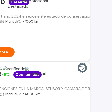
00
Garantía
t año 2024 en excelente estado de conservación, un vehículo
a
Manual
77000 km
hora
RO
0
-9%
Oportunidad
NCIONES EN LA MARCA, SENSOR Y CAMARA DE RETROCESO, D
a
Manual
54000 km