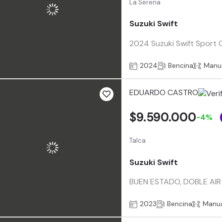
La Serena
Suzuki Swift
2024 Suzuki Swift Sport G
2024
Bencina
Manu
EDUARDO CASTRO
$9.590.000
-4%
Talca
Suzuki Swift
BUEN ESTADO, DOBLE AIR
2023
Bencina
Manu