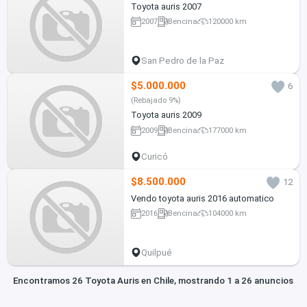
Toyota auris 2007
2007
Bencina
120000 km
San Pedro de la Paz
$5.000.000
6
(Rebajado 9%)
Toyota auris 2009
2009
Bencina
177000 km
Curicó
$8.500.000
12
Vendo toyota auris 2016 automatico
2016
Bencina
104000 km
Quilpué
Encontramos 26 Toyota Auris en Chile, mostrando 1 a 26 anuncios