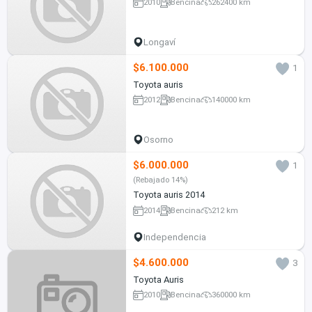
2010
Bencina
262400 km
Longaví
$6.100.000
1
Toyota auris
2012
Bencina
140000 km
Osorno
$6.000.000
1
(Rebajado 14%)
Toyota auris 2014
2014
Bencina
212 km
Independencia
$4.600.000
3
Toyota Auris
2010
Bencina
360000 km