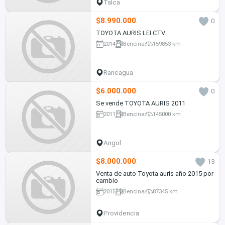
Talca
$8.990.000
0
TOYOTA AURIS LEI CTV
2014
Bencina
159853 km
Rancagua
$6.000.000
0
Se vende TOYOTA AURIS 2011
2011
Bencina
145000 km
Angol
$8.000.000
13
Venta de auto Toyota auris año 2015 por
cambio
2015
Bencina
87345 km
Providencia