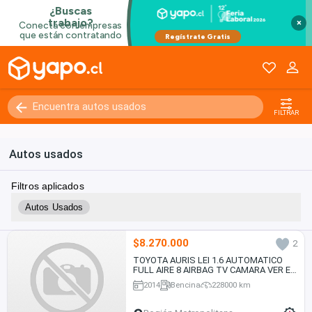
×
FILTRAR
Autos usados
Filtros aplicados
Autos Usados
$8.270.000
2
TOYOTA AURIS LEI 1.6 AUTOMATICO
FULL AIRE 8 AIRBAG TV CAMARA VER EN
LAS CONDEs 2014
2014
Bencina
228000 km