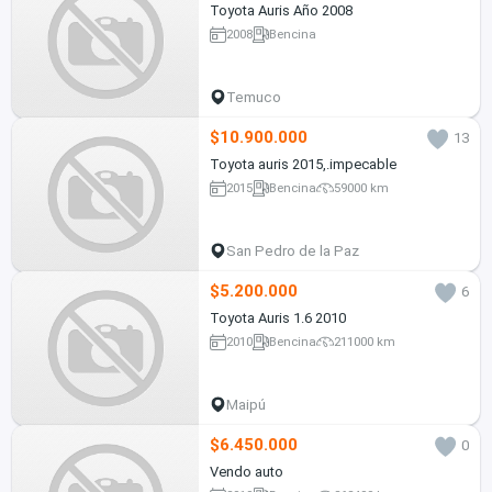
Toyota Auris Año 2008
2008
Bencina
Temuco
$10.900.000
13
Toyota auris 2015,.impecable
2015
Bencina
59000 km
San Pedro de la Paz
$5.200.000
6
Toyota Auris 1.6 2010
2010
Bencina
211000 km
Maipú
$6.450.000
0
Vendo auto