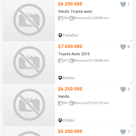
$6.200.000
1
Vendo Toyota auris
2009
Bencina
235000 km
Peñaflor
$7.500.000
8
Toyota Auris 2015
2015
Bencina
128000 km
Molina
$6.250.000
3
Vendo
2011
Bencina
161278 km
Chillán
$5.200.000
3