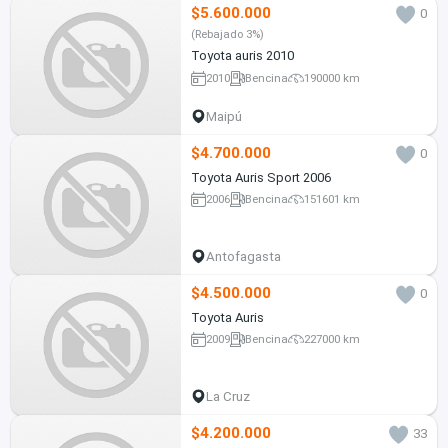
$5.600.000
0
(Rebajado 3%)
Toyota auris 2010
2010
Bencina
190000 km
Maipú
$4.700.000
0
Toyota Auris Sport 2006
2006
Bencina
151601 km
Antofagasta
$4.500.000
0
Toyota Auris
2009
Bencina
227000 km
La Cruz
$4.200.000
33