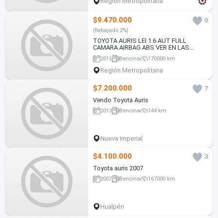
Región Metropolitana
$9.470.000
0
(Rebajado 2%)
TOYOTA AURIS LEI 1.6 AUT FULL
CAMARA AIRBAG ABS VER EN LAS
CONDEs 2015
2015
Bencina
170000 km
Región Metropolitana
$7.200.000
7
Vendo Toyota Auris
2013
Bencina
144 km
Nueva Imperial
$4.100.000
3
Toyota auris 2007
2007
Bencina
167000 km
Hualpén