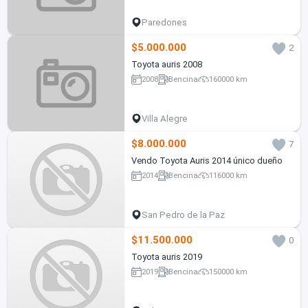
Paredones
$5.000.000
2
Toyota auris 2008
2008
Bencina
160000 km
Villa Alegre
$8.000.000
7
Vendo Toyota Auris 2014 único dueño
2014
Bencina
116000 km
San Pedro de la Paz
$11.500.000
0
Toyota auris 2019
2019
Bencina
150000 km