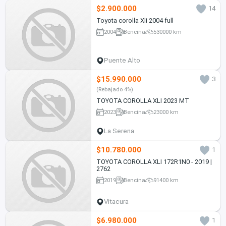
$2.900.000
14
Toyota corolla Xli 2004 full
2004
Bencina
530000 km
Puente Alto
$15.990.000
3
(Rebajado 4%)
TOYOTA COROLLA XLI 2023 MT
2023
Bencina
23000 km
La Serena
$10.780.000
1
TOYOTA COROLLA XLI 172R1N0 - 2019 |
2762
2019
Bencina
91400 km
Vitacura
$6.980.000
1