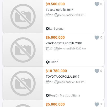
$9.500.000
8
Toyota corolla 2017
2017
Bencina
87000 km
La Serena
$6.000.000
0
Vendo toyota corolla 2010
2010
Bencina
269000 km
Curicó
$10.780.000
0
TOYOTA COROLLA 2019
2019
Bencina
91400 km
Región Metropolitana
$5.000.000
7