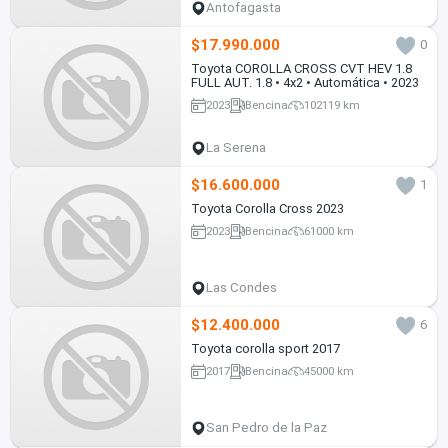
Antofagasta
$17.990.000
0
Toyota COROLLA CROSS CVT HEV 1.8
FULL AUT. 1.8 • 4x2 • Automática • 2023
2023
Bencina
102119 km
La Serena
$16.600.000
1
Toyota Corolla Cross 2023
2023
Bencina
61000 km
Las Condes
$12.400.000
6
Toyota corolla sport 2017
2017
Bencina
45000 km
San Pedro de la Paz