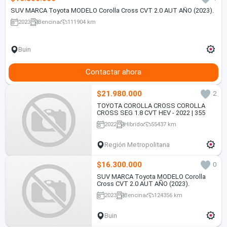
SUV MARCA Toyota MODELO Corolla Cross CVT 2.0 AUT AÑO (2023).
2023
Bencina
111904 km
Buin
Contactar ahora
$21.980.000
2
TOYOTA COROLLA CROSS COROLLA
CROSS SEG 1.8 CVT HEV - 2022 | 355
2022
Híbrido
55437 km
Región Metropolitana
$16.300.000
0
SUV MARCA Toyota MODELO Corolla
Cross CVT 2.0 AUT AÑO (2023).
2023
Bencina
124356 km
Buin