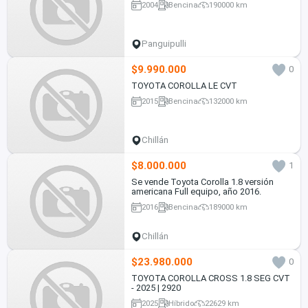
2004
Bencina
190000 km
Panguipulli
$9.990.000
0
TOYOTA COROLLA LE CVT
2015
Bencina
132000 km
Chillán
$8.000.000
1
Se vende Toyota Corolla 1.8 versión
americana Full equipo, año 2016.
2016
Bencina
189000 km
Chillán
$23.980.000
0
TOYOTA COROLLA CROSS 1.8 SEG CVT
- 2025 | 2920
2025
Híbrido
22629 km