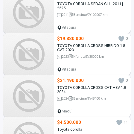
TOYOTA COROLLA SEDAN GLI - 2011 |
2525
2011
Bencina
102007 km
Vitacura
$19.880.000
0
TOYOTA COROLLA CROSS HÍBRIDO 1.8
CVT 2023
2023
Híbrido
38000 km
Vitacura
$21.490.000
0
TOYOTA COROLLA CROSS CVT HEV 1.8
2024
2024
Bencina
48400 km
Macul
$4.500.000
11
Toyota corolla