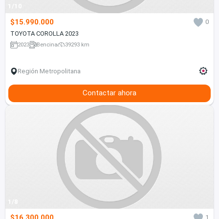
1/10
$15.990.000
0
TOYOTA COROLLA 2023
2023
Bencina
39293 km
Región Metropolitana
Contactar ahora
1/8
$16.300.000
1