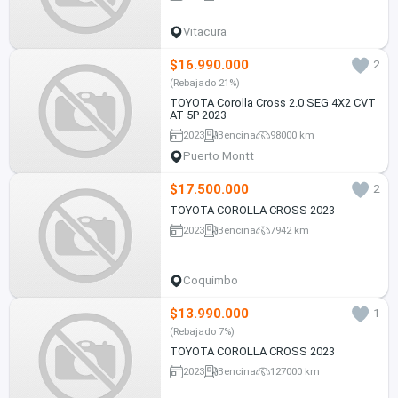
Vitacura
$16.990.000
2
(Rebajado 21%)
TOYOTA Corolla Cross 2.0 SEG 4X2 CVT
AT 5P 2023
2023
Bencina
98000 km
Puerto Montt
$17.500.000
2
TOYOTA COROLLA CROSS 2023
2023
Bencina
7942 km
Coquimbo
$13.990.000
1
(Rebajado 7%)
TOYOTA COROLLA CROSS 2023
2023
Bencina
127000 km