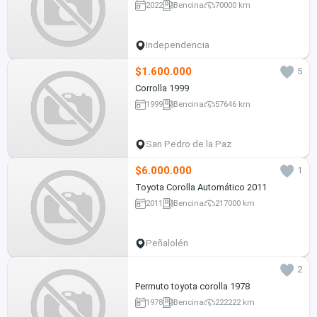
2022
Bencina
70000 km
Independencia
$1.600.000
5
Corrolla 1999
1999
Bencina
57646 km
San Pedro de la Paz
$6.000.000
1
Toyota Corolla Automático 2011
2011
Bencina
217000 km
Peñalolén
2
Permuto toyota corolla 1978
1978
Bencina
222222 km