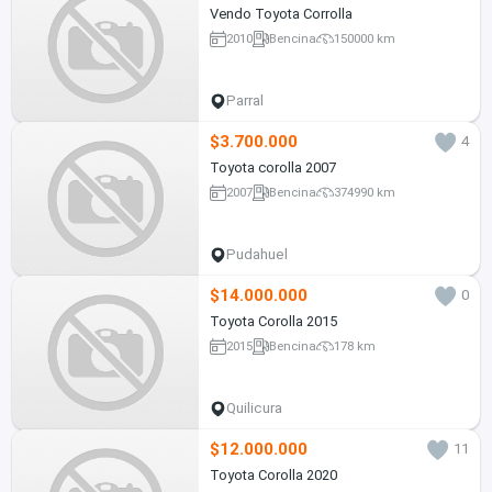
Vendo Toyota Corrolla
2010
Bencina
150000 km
Parral
$3.700.000
4
Toyota corolla 2007
2007
Bencina
374990 km
Pudahuel
$14.000.000
0
Toyota Corolla 2015
2015
Bencina
178 km
Quilicura
$12.000.000
11
Toyota Corolla 2020