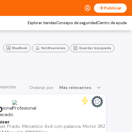
Publicar
Explorar tiendas
Consejos de seguridad
Centro de ayuda
BlueBook
Notificaciones
Guardar búsqueda
anuncios
Ordenar por
Más relevantes
0
iser
er Prado. Mecanico 4x4 con palanca. Motor 3RZ 2.7 bencina, m