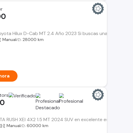
er
00
Toyota Hilux D-Cab MT 2.4 Año 2023 Si buscas una camioneta con
Manual
28000 km
hora
tors
00
 RUSH XEI 4X2 1.5 MT 2024 SUV en excelente estado, ideal para
a
Manual
60000 km