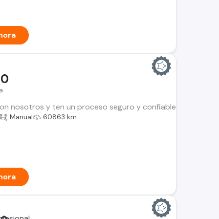
hora
00
a
n nosotros y ten un proceso seguro y confiable. Encuentra el i
Manual
60863 km
hora