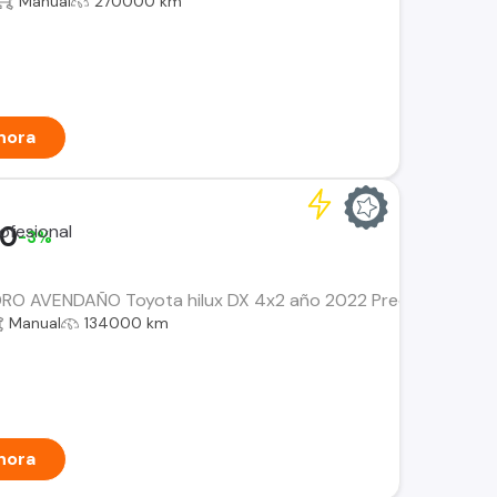
Manual
270000 km
hora
00
-3%
 AVENDAÑO Toyota hilux DX 4x2 año 2022 Precio $ 17.990.0
Manual
134000 km
hora