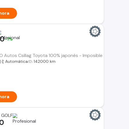
hora
00
-1%
Autos Csillag Toyota 100% japonés - Imposible mejor cuidado
Automática
142000 km
hora
 GOLF
00