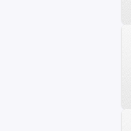
DS
Tata
Hafei
Lexus
Cupra
Exeed
Infiniti
Maserati
Haima
Zotye
GMC
Tesla