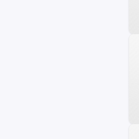
Daewoo
Geely
Land Rover
Brilliance
Daihatsu
BAIC
JMC
Skoda
ZX Auto
Porsche
KYC
BYD