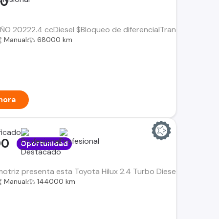
00
AÑO 20222.4 ccDiesel $Bloqueo de diferencialTransmisión Manu
Manual
68000 km
hora
00
Oportunidad
triz presenta esta Toyota Hilux 2.4 Turbo Diesel 4x4 modelo 
Manual
144000 km