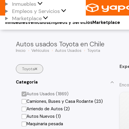
Inmuebles
Empleos y Servicios
Marketplace
Inmuebles
Vehículos
Empleos y Servicios
Marketplace
Autos usados Toyota en Chile
Inicio
Vehículos
Autos Usados
Toyota
Exp
Toyota
Categoría
Enco
Autos Usados (1869)
Camiones, Buses y Casa Rodante (23)
Arriendo de Autos (2)
Autos Nuevos (1)
Maquinaria pesada