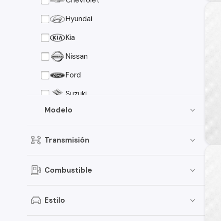
Chevrolet
Hyundai
Kia
Nissan
Ford
Suzuki
Modelo
Peugeot
Mazda
Transmisión
Mitsubishi
Volkswagen
Combustible
SsangYong
Estilo
Renault