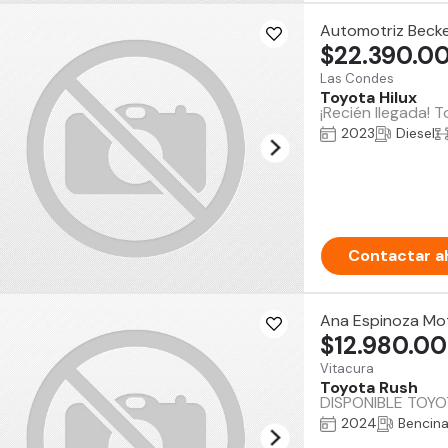
Automotriz Beck
$22.390.0
Las Condes
Toyota Hilux
¡Recién llegada! 
2023
Diesel
Contactar a
Ana Espinoza Mo
$12.980.0
Vitacura
Toyota Rush
DISPONIBLE TOYOTA
2024
Bencin