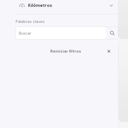
Citroen
Kilómetros
Subaru
Palabras claves
Chery
Great Wall
Jeep
Reiniciar filtros
MG
Jac
Mercedes Benz
Changan
BMW
Fiat
Honda