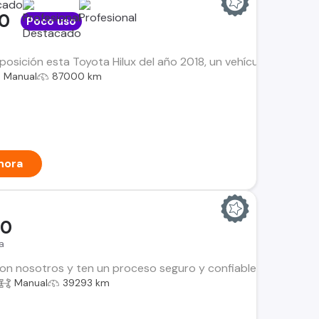
00
Poco uso
osición esta Toyota Hilux del año 2018, un vehículo que manti
Manual
87000 km
hora
00
a
n nosotros y ten un proceso seguro y confiable. Encuentra el i
Manual
39293 km