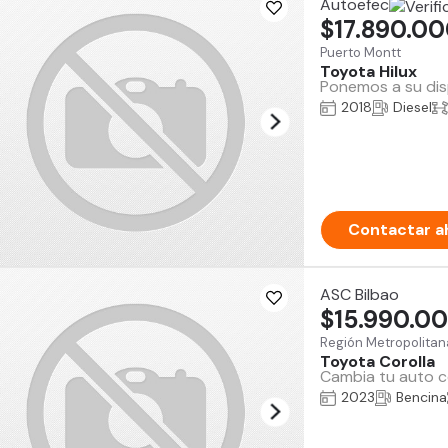
Autoefec
$17.890.0
Puerto Montt
Toyota Hilux
Ponemos a su disp
2018
Diesel
Contactar a
ASC Bilbao
$15.990.0
Región Metropolitan
Toyota Corolla
Cambia tu auto co
2023
Bencina