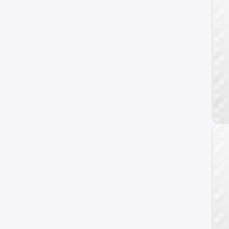
MINI
Jetour
Lifan
otros +
Chrysler
GAC Motors
Faw
Seat
Jaguar
Omoda
Jaecoo
Alfa Romeo
ZNA