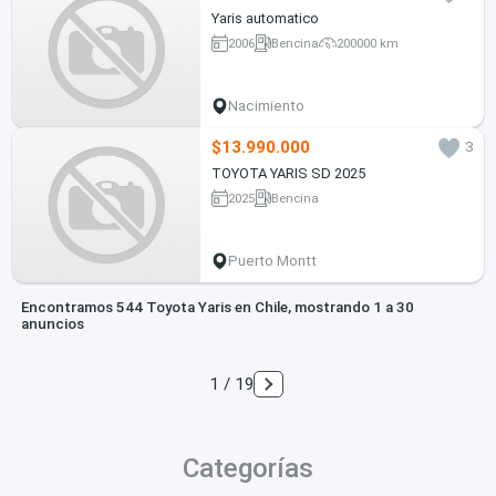
Yaris automatico
2006
Bencina
200000 km
Nacimiento
$13.990.000
3
TOYOTA YARIS SD 2025
2025
Bencina
Puerto Montt
Encontramos 544 Toyota Yaris en Chile, mostrando 1 a 30
anuncios
1 / 19
Categorías