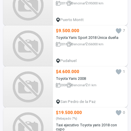
2019
Bencina
95000 km
Puerto Montt
$9.500.000
7
Toyota Yaris Sport 2018 Única dueña
2018
Bencina
56000 km
Pudahuel
$4.600.000
1
Toyota Yaris 2008
2008
Bencina
1 km
San Pedro de la Paz
$19.500.000
0
(Rebajado 7%)
Taxi ejecutivo Toyota yaris 2018 con
cupo