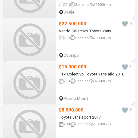
2018
Bencina
195000 km
Ovalle
$22.500.000
0
Vendo Colectivo Toyota Yaris
2019
Bencina
160000 km
Copiapó
$15.000.000
1
Taxi Colectivo Toyota Yaris año 2016
2016
Bencina
320000 km
Puerto Montt
$8.000.000
2
Toyota yaris sport 2017
2000
Bencina
102380 km