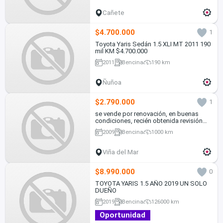
Cañete
$4.700.000
1
Toyota Yaris Sedán 1.5 XLI MT 2011 190
mil KM $4.700.000
2011
Bencina
190 km
Ñuñoa
$2.790.000
1
se vende por renovación, en buenas
condiciones, recién obtenida revisión
técnica
2009
Bencina
1000 km
Viña del Mar
$8.990.000
0
TOYOTA YARIS 1.5 AÑO 2019 UN SOLO
DUEÑO
2019
Bencina
126000 km
Oportunidad