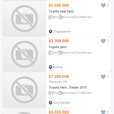
$5.500.000
2
Toyota new Yaris
2011
Bencina
140000 km
Chiguayante
$3.700.000
1
Toyota yaris
2007
Bencina
232000 km
Molina
$7.500.000
1
(Rebajado 6%)
Toyota Yaris , Sedan 2015
2015
Bencina
112000 km
Las Condes
$4.050.000
8