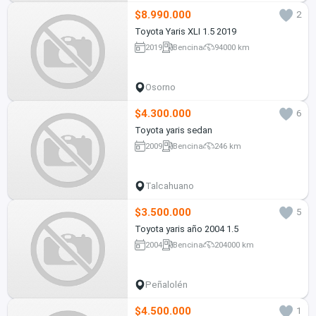
$8.990.000
2
Toyota Yaris XLI 1.5 2019
2019
Bencina
94000 km
Osorno
$4.300.000
6
Toyota yaris sedan
2009
Bencina
246 km
Talcahuano
$3.500.000
5
Toyota yaris año 2004 1.5
2004
Bencina
204000 km
Peñalolén
$4.500.000
1