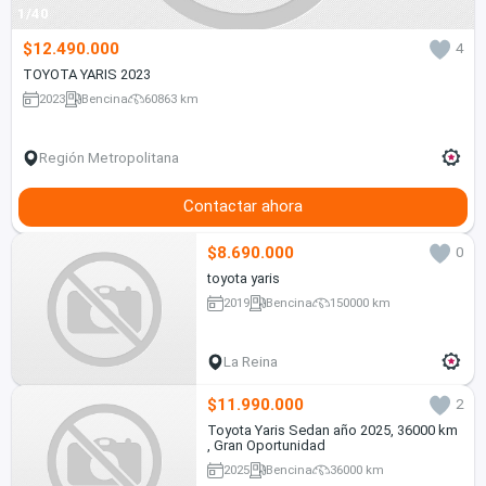
1/40
$12.490.000
4
TOYOTA YARIS 2023
2023
Bencina
60863 km
Región Metropolitana
Contactar ahora
$8.690.000
0
toyota yaris
2019
Bencina
150000 km
La Reina
$11.990.000
2
Toyota Yaris Sedan año 2025, 36000 km
, Gran Oportunidad
2025
Bencina
36000 km