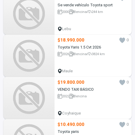
Se vende vehículo Toyota sport
2000
Bencina
244 km
Lebu
$18.990.000
0
Toyota Yaris 1.5 Cvt 2026
2026
Bencina
3824 km
Maule
$19.800.000
0
VENDO TAXI BÁSICO
2022
Bencina
Coyhaique
$10.490.000
0
Toyota yaris