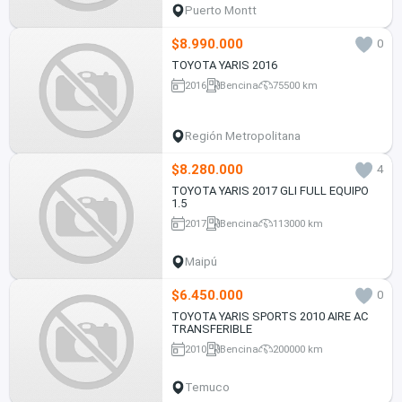
Puerto Montt
$8.990.000
0
TOYOTA YARIS 2016
2016
Bencina
75500 km
Región Metropolitana
$8.280.000
4
TOYOTA YARIS 2017 GLI FULL EQUIPO
1.5
2017
Bencina
113000 km
Maipú
$6.450.000
0
TOYOTA YARIS SPORTS 2010 AIRE AC
TRANSFERIBLE
2010
Bencina
200000 km
Temuco