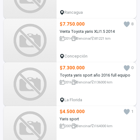
Rancagua
$7.750.000
8
Venta Toyota yaris XLI1.5 2014
2014
Bencina
81221 km
Concepción
$7.300.000
0
Toyota yaris sport año 2016 full equipo
2016
Bencina
136000 km
La Florida
$4.500.000
1
Yaris sport
2009
Bencina
164000 km