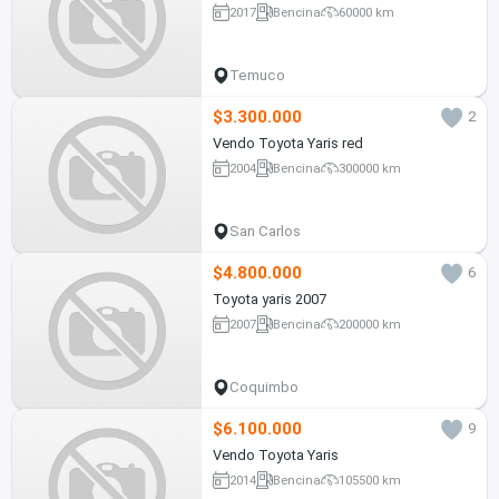
2017
Bencina
60000 km
Temuco
$3.300.000
2
Vendo Toyota Yaris red
2004
Bencina
300000 km
San Carlos
$4.800.000
6
Toyota yaris 2007
2007
Bencina
200000 km
Coquimbo
$6.100.000
9
Vendo Toyota Yaris
2014
Bencina
105500 km