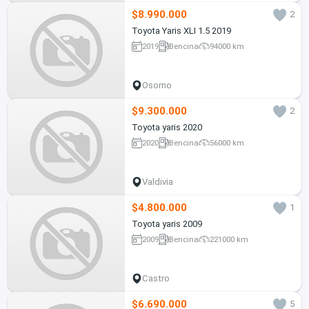
$8.990.000
2
Toyota Yaris XLI 1.5 2019
2019
Bencina
94000 km
Osorno
$9.300.000
2
Toyota yaris 2020
2020
Bencina
56000 km
Valdivia
$4.800.000
1
Toyota yaris 2009
2009
Bencina
221000 km
Castro
$6.690.000
5