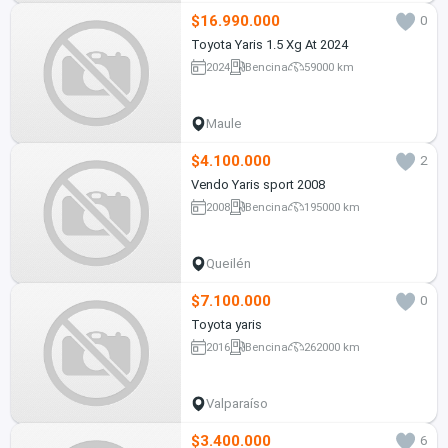
$16.990.000
0
Toyota Yaris 1.5 Xg At 2024
2024
Bencina
59000 km
Maule
$4.100.000
2
Vendo Yaris sport 2008
2008
Bencina
195000 km
Queilén
$7.100.000
0
Toyota yaris
2016
Bencina
262000 km
Valparaíso
$3.400.000
6