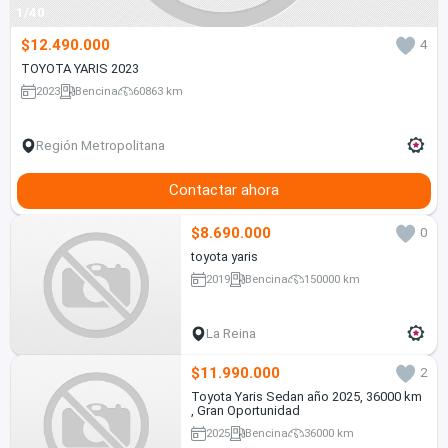
1/40
$12.490.000
4
TOYOTA YARIS 2023
2023
Bencina
60863 km
Región Metropolitana
Contactar ahora
$8.690.000
0
toyota yaris
2019
Bencina
150000 km
La Reina
$11.990.000
2
Toyota Yaris Sedan año 2025, 36000 km
, Gran Oportunidad
2025
Bencina
36000 km