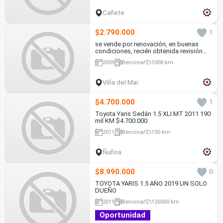
Cañete
$2.790.000
1
se vende por renovación, en buenas
condiciones, recién obtenida revisión
técnica
2009
Bencina
1000 km
Viña del Mar
$4.700.000
1
Toyota Yaris Sedán 1.5 XLI MT 2011 190
mil KM $4.700.000
2011
Bencina
190 km
Ñuñoa
$8.990.000
0
TOYOTA YARIS 1.5 AÑO 2019 UN SOLO
DUEÑO
2019
Bencina
126000 km
Oportunidad