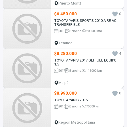
Puerto Montt
$6.450.000
0
TOYOTA YARIS SPORTS 2010 AIRE AC
TRANSFERIBLE
2010
Bencina
200000 km
Temuco
$8.280.000
4
TOYOTA YARIS 2017 GLI FULL EQUIPO
1.5
2017
Bencina
113000 km
Maipú
$8.990.000
0
TOYOTA YARIS 2016
2016
Bencina
75500 km
Región Metropolitana