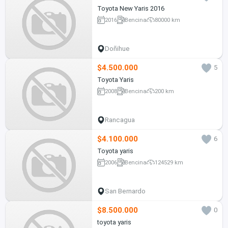
Toyota New Yaris 2016
2016
Bencina
80000 km
Doñihue
$4.500.000
5
Toyota Yaris
2008
Bencina
200 km
Rancagua
$4.100.000
6
Toyota yaris
2006
Bencina
124529 km
San Bernardo
$8.500.000
0
toyota yaris