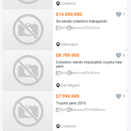
Coelemu
$16.000.000
1
Se vende colectivo trabajando
2018
Bencina
222 km
Valparaíso
$8.700.000
0
Colectivo vendo impecable..toyota new
yaris
2016
Bencina
230 km
San Miguel
$7.990.000
0
Toyota yaris 2015
2015
Bencina
145000 km
Coelemu