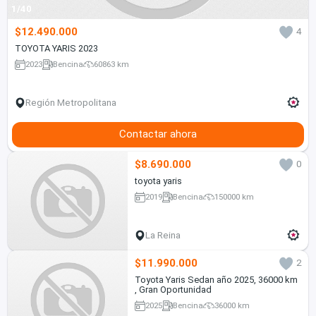
1/40
$12.490.000
4
TOYOTA YARIS 2023
2023
Bencina
60863 km
Región Metropolitana
Contactar ahora
$8.690.000
0
toyota yaris
2019
Bencina
150000 km
La Reina
$11.990.000
2
Toyota Yaris Sedan año 2025, 36000 km
, Gran Oportunidad
2025
Bencina
36000 km