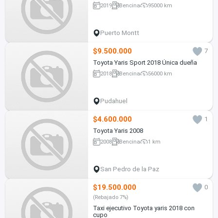
2019
Bencina
95000 km
Puerto Montt
$9.500.000
7
Toyota Yaris Sport 2018 Única dueña
2018
Bencina
56000 km
Pudahuel
$4.600.000
1
Toyota Yaris 2008
2008
Bencina
1 km
San Pedro de la Paz
$19.500.000
0
(Rebajado 7%)
Taxi ejecutivo Toyota yaris 2018 con
cupo