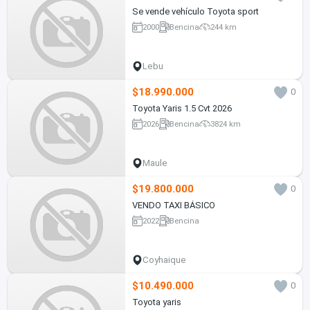
Se vende vehículo Toyota sport
2000
Bencina
244 km
Lebu
$18.990.000
0
Toyota Yaris 1.5 Cvt 2026
2026
Bencina
3824 km
Maule
$19.800.000
0
VENDO TAXI BÁSICO
2022
Bencina
Coyhaique
$10.490.000
0
Toyota yaris