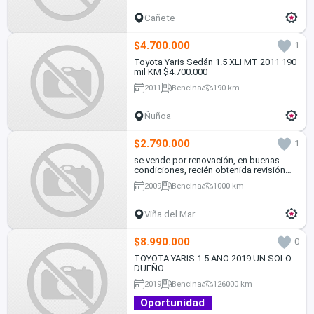
Cañete
$4.700.000
1
Toyota Yaris Sedán 1.5 XLI MT 2011 190
mil KM $4.700.000
2011
Bencina
190 km
Ñuñoa
$2.790.000
1
se vende por renovación, en buenas
condiciones, recién obtenida revisión
técnica
2009
Bencina
1000 km
Viña del Mar
$8.990.000
0
TOYOTA YARIS 1.5 AÑO 2019 UN SOLO
DUEÑO
2019
Bencina
126000 km
Oportunidad