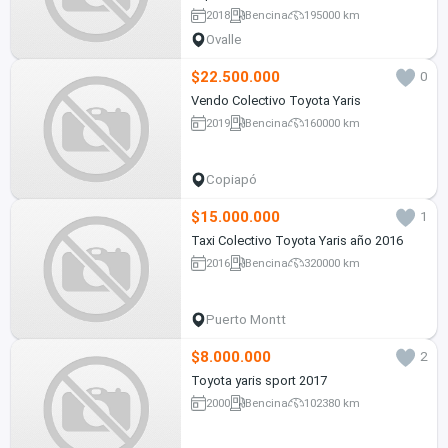
2018
Bencina
195000 km
Ovalle
$22.500.000
0
Vendo Colectivo Toyota Yaris
2019
Bencina
160000 km
Copiapó
$15.000.000
1
Taxi Colectivo Toyota Yaris año 2016
2016
Bencina
320000 km
Puerto Montt
$8.000.000
2
Toyota yaris sport 2017
2000
Bencina
102380 km