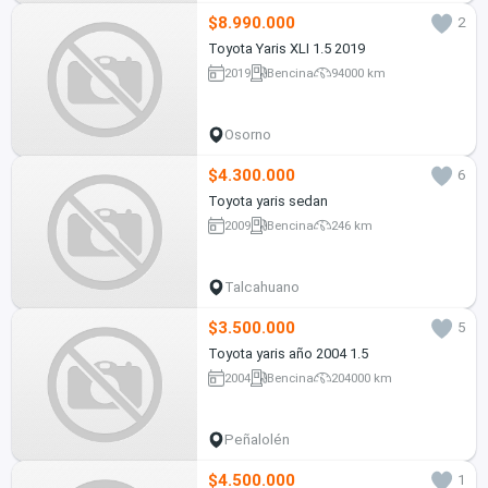
$8.990.000
2
Toyota Yaris XLI 1.5 2019
2019
Bencina
94000 km
Osorno
$4.300.000
6
Toyota yaris sedan
2009
Bencina
246 km
Talcahuano
$3.500.000
5
Toyota yaris año 2004 1.5
2004
Bencina
204000 km
Peñalolén
$4.500.000
1