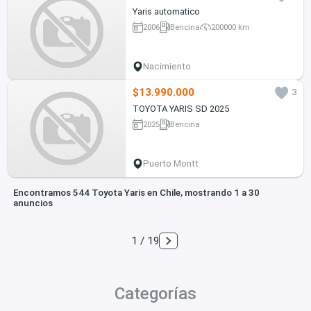
Yaris automatico
2006
Bencina
200000 km
Nacimiento
$13.990.000
3
TOYOTA YARIS SD 2025
2025
Bencina
Puerto Montt
Encontramos 544 Toyota Yaris en Chile, mostrando 1 a 30
anuncios
1 / 19
Categorías