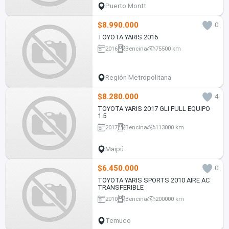
Puerto Montt
$8.990.000
0
TOYOTA YARIS 2016
2016
Bencina
75500 km
Región Metropolitana
$8.280.000
4
TOYOTA YARIS 2017 GLI FULL EQUIPO
1.5
2017
Bencina
113000 km
Maipú
$6.450.000
0
TOYOTA YARIS SPORTS 2010 AIRE AC
TRANSFERIBLE
2010
Bencina
200000 km
Temuco