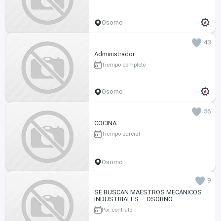
Osorno
43
Administrador
Tiempo completo
Osorno
56
COCINA
Tiempo parcial
Osorno
9
SE BUSCAN MAESTROS MECÁNICOS
INDUSTRIALES — OSORNO
Por contrato