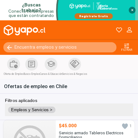
×
FILTRAR
Oferta de Empleo
Busco Empleo
Cursos & Educación
Servicios & Negocios
Ofertas de empleo en Chile
Filtros aplicados
Empleos y Servicios >
$45.000
1
Servicio armado Tableros Electricos
Domiciliarios