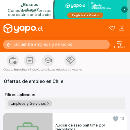
Seguridad y Vigilancia
Servicios Sociales y ONGs
×
Sector Público
Contratistas inmobiliarios
Técnico e Informática
FILTRAR
Oferta de Empleo
Busco Empleo
Cursos & Educación
Servicios & Negocios
Ofertas de empleo en Chile
Filtros aplicados
Empleos y Servicios >
13
Auxiliar de aseo part time, por
reemplazos