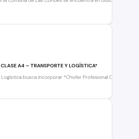
la Comuna de Las Condes se encuentra en búsqueda de Chofer C
CLASE A4 – TRANSPORTE Y LOGÍSTICA*
ogística busca incorporar *Chofer Profesional Clase A4* para