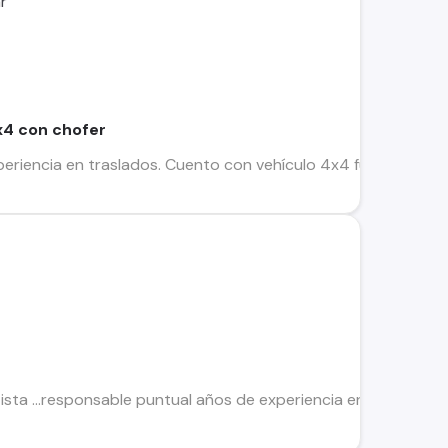
r
x4 con chofer
eriencia en traslados. Cuento con vehículo 4x4 full (propio),
ta ...responsable puntual años de experiencia en el conducir 