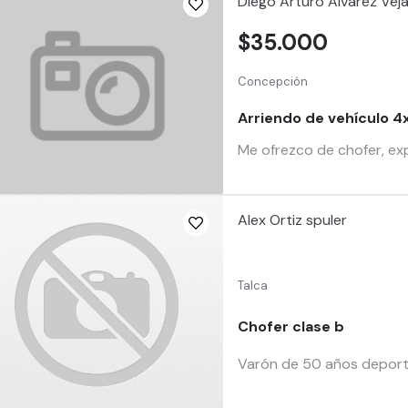
Diego Arturo Alvarez Veja
$35.000
Concepción
Arriendo de vehículo 4
Me ofrezco de chofer, exp
Alex Ortiz spuler
Talca
Chofer clase b
Varón de 50 años deportis