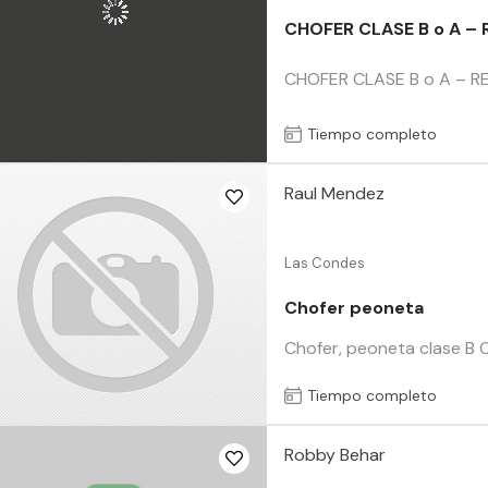
CHOFER CLASE B o A –
CHOFER CLASE B o A – REP
Tiempo completo
Raul Mendez
Las Condes
Chofer peoneta
Chofer, peoneta clase B 
Tiempo completo
Robby Behar