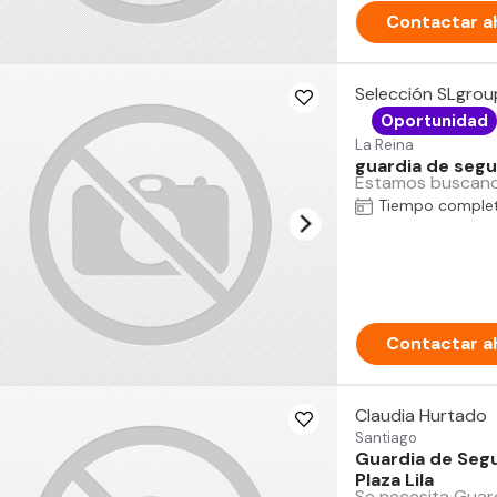
Contactar a
Selección SLgrou
Oportunidad
La Reina
guardia de segur
Estamos buscando 
Tiempo comple
Contactar a
Claudia Hurtado
Santiago
Guardia de Seg
Plaza Lila
Se necesita Guar