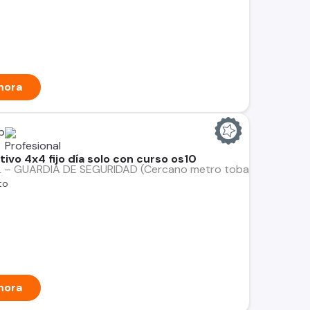
hora
p
ivo 4x4 fijo día solo con curso os10
 GUARDIA DE SEGURIDAD (Cercano metro tobalaba) Importante
to
hora