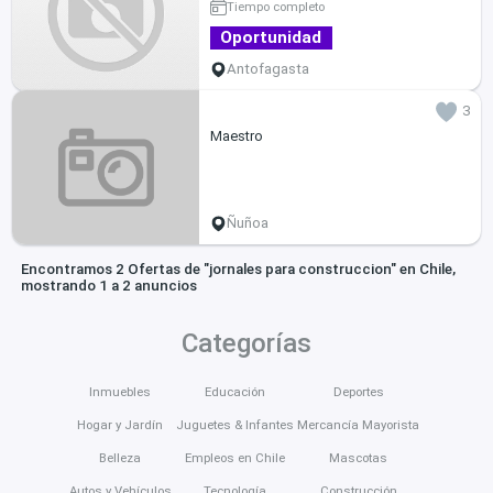
Tiempo completo
Oportunidad
Antofagasta
3
Maestro
Ñuñoa
Encontramos 2 Ofertas de "jornales para construccion" en Chile,
mostrando 1 a 2 anuncios
Categorías
Inmuebles
Educación
Deportes
Hogar y Jardín
Juguetes & Infantes
Mercancía Mayorista
Belleza
Empleos en Chile
Mascotas
Autos y Vehículos
Tecnología
Construcción