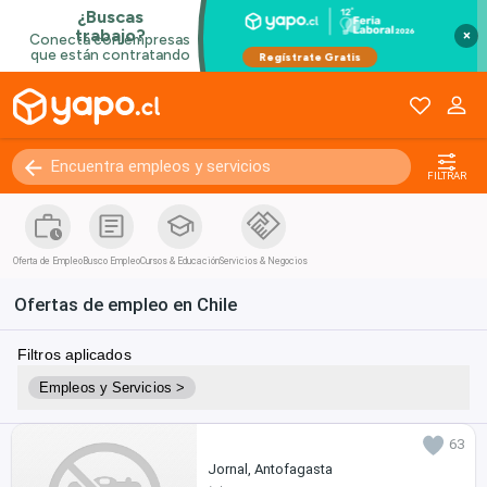
×
Construcción y Oficios
Mantenimiento y Limpieza
Comercio Exterior y Logística
Tecnología y Telecomunicaciones
Consultoría, Legal y Calidad
Dirección y Gerencia
FILTRAR
Educación, Formación e Idiomas
Hotelería y Turismo
Seguridad y Vigilancia
Servicios Sociales y ONGs
Oferta de Empleo
Busco Empleo
Cursos & Educación
Servicios & Negocios
Sector Público
Contratistas inmobiliarios
Ofertas de empleo en Chile
Técnico e Informática
Filtros aplicados
Empleos y Servicios >
63
Jornal, Antofagasta