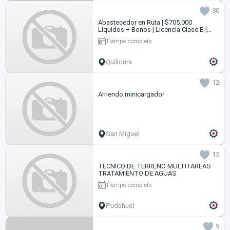
30
Abastecedor en Ruta | $705.000
Líquidos + Bonos | Licencia Clase B |
Quilicura
Tiempo completo
Quilicura
12
Arriendo minicargador
San Miguel
15
TECNICO DE TERRENO MULTITAREAS
TRATAMIENTO DE AGUAS
Tiempo completo
Pudahuel
9