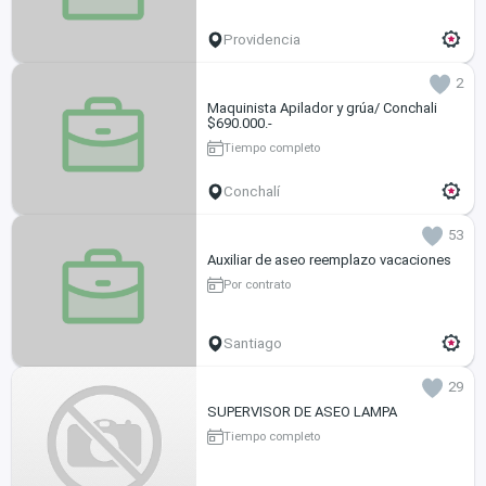
Providencia
2
Maquinista Apilador y grúa/ Conchali
$690.000.-
Tiempo completo
Conchalí
53
Auxiliar de aseo reemplazo vacaciones
Por contrato
Santiago
29
SUPERVISOR DE ASEO LAMPA
Tiempo completo