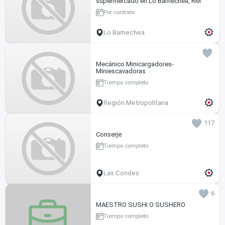
supermercado en Lo Barnechea, RM
Por contrato
Lo Barnechea
Mecánico Minicargadores-
Miniescavadoras
Tiempo completo
Región Metropolitana
117
Conserje
Tiempo completo
Las Condes
6
MAESTRO SUSHI O SUSHERO
Tiempo completo