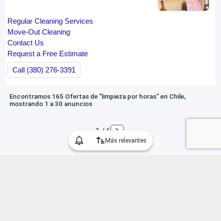
Encontramos 165 Ofertas de "limpieza por horas" en Chile,
mostrando 1 a 30 anuncios
1 / 6
Más relevantes
Categorías
Inmuebles
Educación
Deportes
Hogar y Jardín
Juguetes & Infantes
Mercancía Mayorista
Belleza
Empleos en Chile
Mascotas