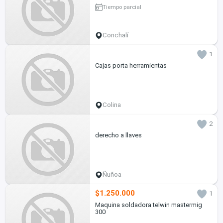
Tiempo parcial
Conchalí
1
Cajas porta herramientas
Colina
2
derecho a llaves
Ñuñoa
$1.250.000
1
Maquina soldadora telwin mastermig
300