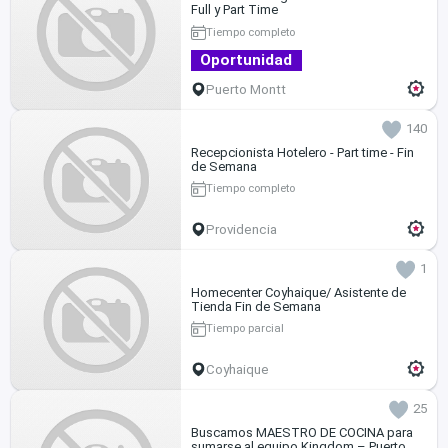
Full y Part Time
Tiempo completo
Oportunidad
Puerto Montt
140
Recepcionista Hotelero - Part time - Fin
de Semana
Tiempo completo
Providencia
1
Homecenter Coyhaique/ Asistente de
Tienda Fin de Semana
Tiempo parcial
Coyhaique
25
Buscamos MAESTRO DE COCINA para
sumarse al equipo Kingdom – Puerto