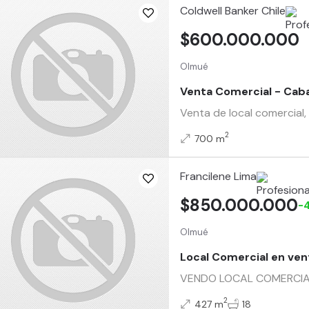
Coldwell Banker Chile
$600.000.000
Olmué
Venta Comercial - Cab
Venta de local comercial,
2
700 m
Francilene Lima
$850.000.000
-
Olmué
Local Comercial en ve
VENDO LOCAL COMERCIAL E
2
427 m
18