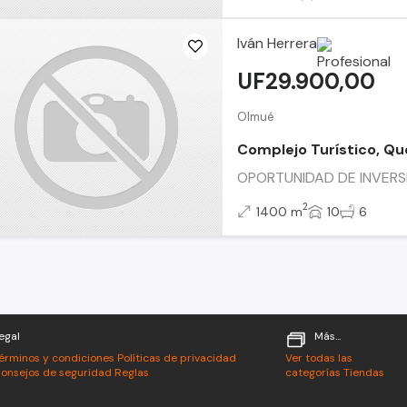
Iván Herrera
UF29.900,00
Olmué
Complejo Turístico, Qu
OPORTUNIDAD DE INVERSIÓN
2
1400 m
10
6
egal
Más...
érminos y condiciones
Políticas de privacidad
Ver todas las
onsejos de seguridad
Reglas
categorías
Tiendas