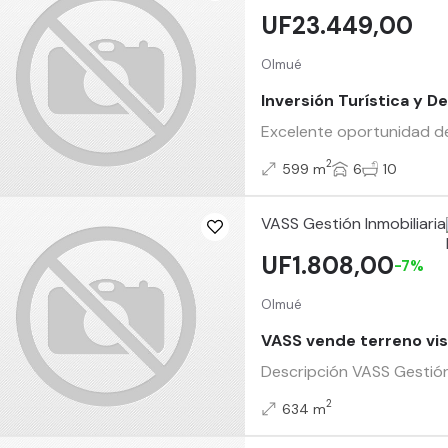
UF23.449,00
Olmué
Inversión Turística y 
Excelente oportunidad de 
2
599 m
6
10
VASS Gestión Inmobiliaria
UF1.808,00
-7%
Olmué
VASS vende terreno vi
Descripción VASS Gestión
2
634 m