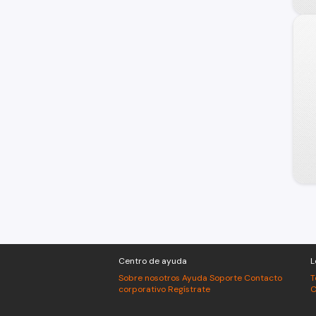
Centro de ayuda
L
Sobre nosotros
Ayuda
Soporte
Contacto
T
corporativo
Regístrate
C