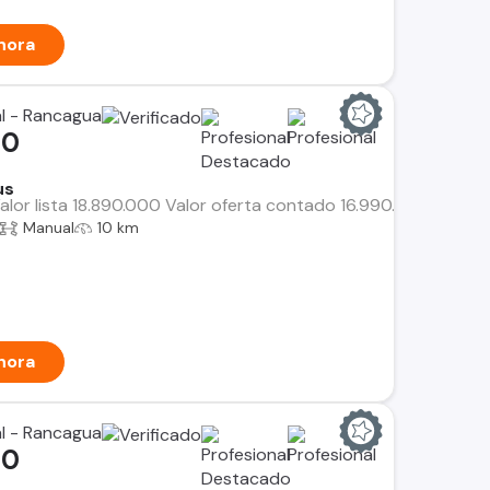
hora
al - Rancagua
00
us
alor lista 18.890.000 Valor oferta contado 16.990.000 Valor
Manual
10 km
hora
al - Rancagua
00