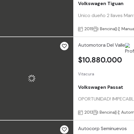
Volkswagen Tiguan
Unico dueño 2 llaves Mant
2019
Bencina
Manua
Automotora Del Valle
$10.880.000
Vitacura
Volkswagen Passat
OPORTUNIDAD! IMPECABLE
2013
Bencina
Autom
Autocorp Seminuevos