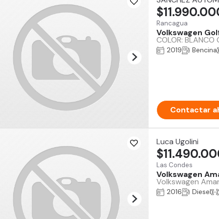
$11.990.00
Rancagua
Volkswagen Gol
COLOR: BLANCO GRI
2019
Bencina
Contactar a
Luca Ugolini
$11.490.0
Las Condes
Volkswagen Am
Volkswagen Amarok
2016
Diesel