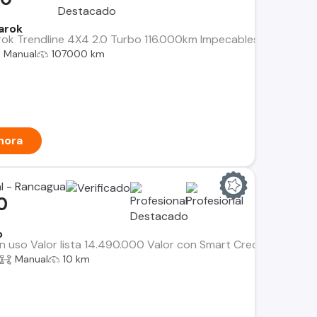
arok
k Trendline 4X4 2.0 Turbo 116.000km Impecables condicione
Manual
107000 km
hora
al - Rancagua
0
o
n uso Valor lista 14.490.000 Valor con Smart Credit 11.990.0
Manual
10 km