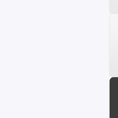
KYC
BYD
MINI
Jetour
Lifan
otros +
Chrysler
GAC Motors
Faw
Seat
Jaguar
Omoda