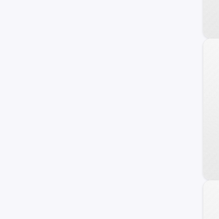
Fiat
Honda
Dodge
Mahindra
Audi
Maxus
Samsung
Volvo
Opel
Haval
Ram
Dongfeng