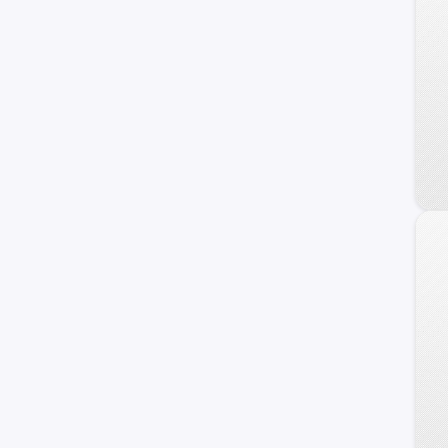
DFSK
Foton
Daewoo
Land Rover
Geely
Brilliance
Daihatsu
BAIC
JMC
Porsche
Skoda
ZX Auto