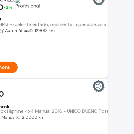
0
-3%
f
S Excelente estado, realmente impecable, aire acondicionado, ci
Automática
129013 km
hora
00
arok
 Highline 4x4 Manual 2016 - UNICO DUEÑO Potencia, confiabil
Manual
210000 km