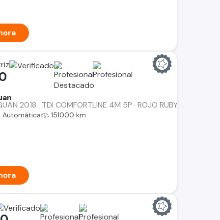
hora
riz
00
uan
AN 2018 · TDI COMFORTLINE 4M 5P · ROJO RUBY · DIESEL AUT
Automática
151000 km
hora
00