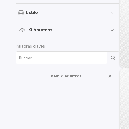
SsangYong
Estilo
Renault
Citroen
Kilómetros
Subaru
Palabras claves
Chery
Great Wall
Jeep
Reiniciar filtros
MG
Jac
Mercedes Benz
Changan
BMW