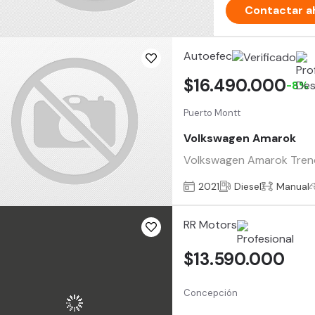
Contactar a
Autoefec
$16.490.000
-8%
Puerto Montt
Volkswagen Amarok
Volkswagen Amarok Trendli
2021
Diesel
Manual
RR Motors
$13.590.000
Concepción