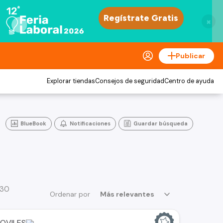
×
Publicar
Explorar tiendas
Consejos de seguridad
Centro de ayuda
BlueBook
Notificaciones
Guardar búsqueda
 30
Ordenar por
Más relevantes
OVILES