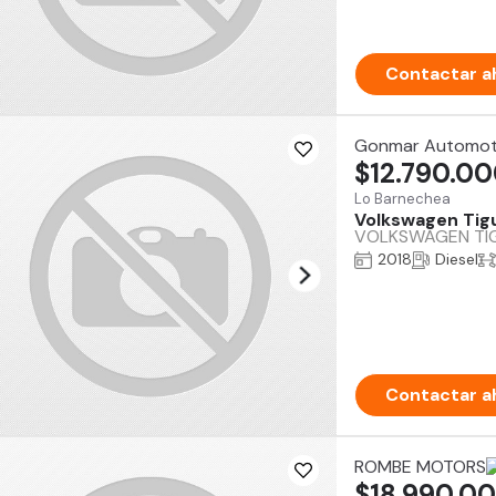
Contactar a
Gonmar Automot
$12.790.0
Lo Barnechea
Volkswagen Tig
VOLKSWAGEN TIGU
2018
Diesel
Contactar a
ROMBE MOTORS
$18.990.0