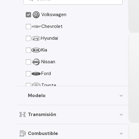
Volkswagen
Chevrolet
Hyundai
Kia
Nissan
Ford
Toyota
Modelo
Suzuki
Peugeot
Transmisión
Mazda
Mitsubishi
Combustible