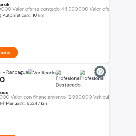
arok
90.000 Valor oferta contado 44.990.000 Valor oferta smart c
Automática
10 km
hora
al - Rancagua
00
ross
0.000 Valor con financiamiento 12.990.000 Vehiculo con Garan
Manual
65247 km