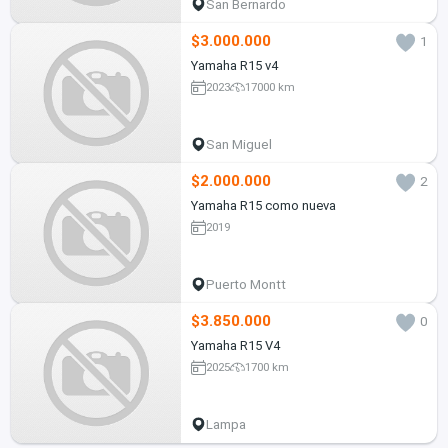
San Bernardo
$3.000.000
1
Yamaha R15 v4
2023
17000 km
San Miguel
$2.000.000
2
Yamaha R15 como nueva
2019
Puerto Montt
$3.850.000
0
Yamaha R15 V4
2025
1700 km
Lampa