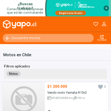
×
FILTRAR
Motos en Chile
Filtros aplicados
Motos
$1.300.000
0
Vendo moto Yamaha R15v2
2018
50000 km
150 cc