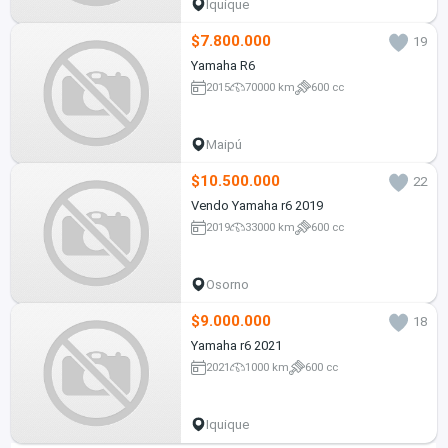
Iquique
$7.800.000
19
Yamaha R6
2015
70000 km
600 cc
Maipú
$10.500.000
22
Vendo Yamaha r6 2019
2019
33000 km
600 cc
Osorno
$9.000.000
18
Yamaha r6 2021
2021
1000 km
600 cc
Iquique