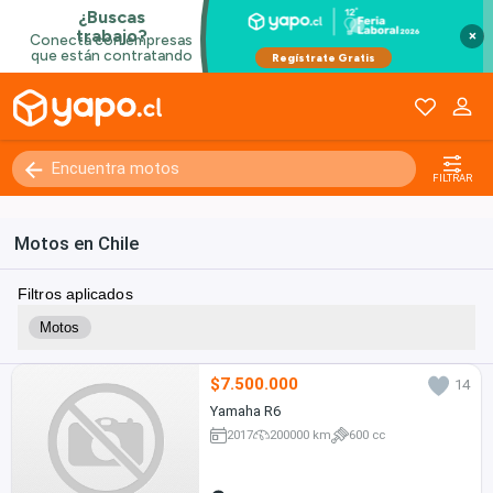
×
FILTRAR
Motos en Chile
Filtros aplicados
Motos
$7.500.000
14
Yamaha R6
2017
200000 km
600 cc