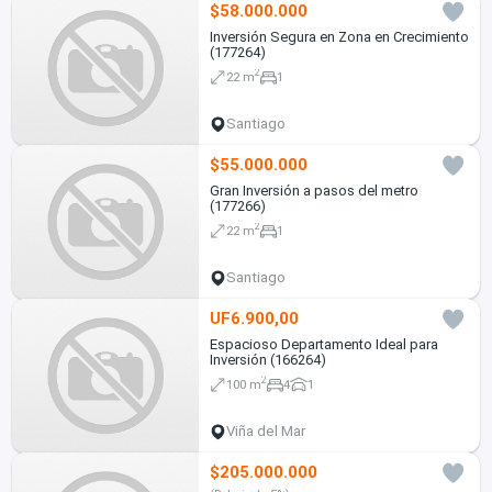
$58.000.000
Inversión Segura en Zona en Crecimiento
(177264)
2
22 m
1
Santiago
$55.000.000
Gran Inversión a pasos del metro
(177266)
2
22 m
1
Santiago
UF6.900,00
Espacioso Departamento Ideal para
Inversión (166264)
2
100 m
4
1
Viña del Mar
$205.000.000