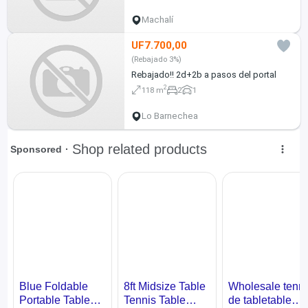
Machalí
UF7.700,00
(Rebajado 3%)
Rebajado!! 2d+2b a pasos del portal
2
118 m
2
1
Lo Barnechea