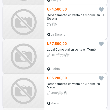
Iquique
UF4.500,00
Departamento en venta de 3 dorm. en La
Serena
3
2
La Serena
UF7.500,00
Local Comercial en venta en Tomé
2
500 m
8
5
Biobío
UF5.200,00
Departamento en venta de 3 dorm. en
Macul
2
90 m
3
1
Macul