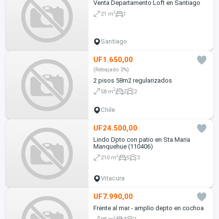
Venta Departamento Loft en Santiago
2
21 m
1
Santiago
UF1.650,00
(Rebajado 3%)
2 pisos 58m2 regularizados
2
58 m
2
2
Chile
UF24.500,00
Lindo Dpto con patio en Sta Maria
Manquehue (110406)
2
210 m
5
3
Vitacura
UF7.990,00
Frente al mar - amplio depto en cochoa
2
98 m
3
1