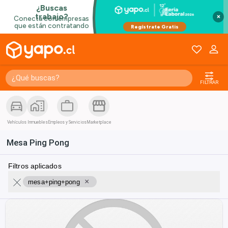
×
FILTRAR
Vehículos
Inmuebles
Empleos y Servicios
Marketplace
Mesa Ping Pong
Filtros aplicados
×
mesa+ping+pong