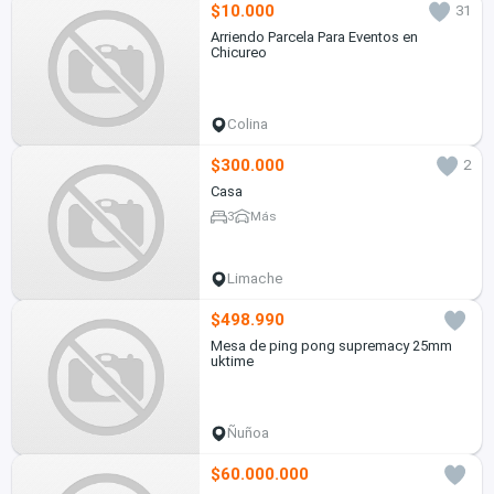
$10.000
31
Arriendo Parcela Para Eventos en
Chicureo
Colina
$300.000
2
Casa
3
Más
Limache
$498.990
Mesa de ping pong supremacy 25mm
uktime
Ñuñoa
$60.000.000