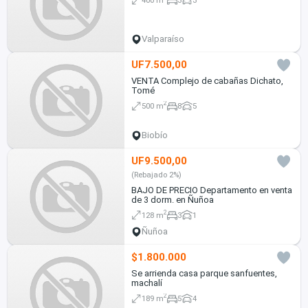
Valparaíso
UF7.500,00
VENTA Complejo de cabañas Dichato,
Tomé
2
500 m
8
5
Biobío
UF9.500,00
(Rebajado 2%)
BAJO DE PRECIO Departamento en venta
de 3 dorm. en Ñuñoa
2
128 m
3
1
Ñuñoa
$1.800.000
Se arrienda casa parque sanfuentes,
machalí
2
189 m
5
4