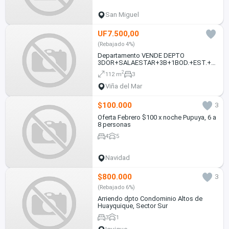
San Miguel
UF7.500,00
(Rebajado 4%)
Departamento VENDE DEPTO
3DOR+SALAESTAR+3B+1BOD.+EST.+2
TERRAZAS CERRADAS
2
112 m
3
Viña del Mar
$100.000
3
Oferta Febrero $100 x noche Pupuya, 6 a
8 personas
4
5
Navidad
$800.000
3
(Rebajado 6%)
Arriendo dpto Condominio Altos de
Huayquique, Sector Sur
3
1