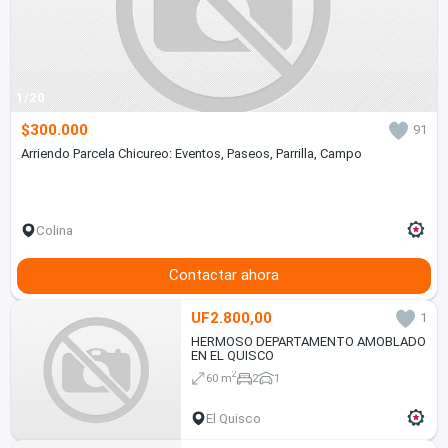
1/20
$300.000
91
Arriendo Parcela Chicureo: Eventos, Paseos, Parrilla, Campo
Colina
Contactar ahora
UF2.800,00
1
HERMOSO DEPARTAMENTO AMOBLADO
EN EL QUISCO
2
60 m
2
1
El Quisco