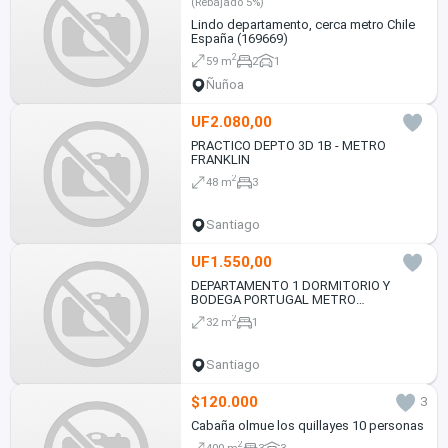
(Rebajado 5%)
Lindo departamento, cerca metro Chile
España (169669)
2
59 m
2
1
Ñuñoa
UF2.080,00
PRACTICO DEPTO 3D 1B - METRO
FRANKLIN
2
48 m
3
Santiago
UF1.550,00
DEPARTAMENTO 1 DORMITORIO Y
BODEGA PORTUGAL METRO
IRARRAZAVA
2
32 m
1
Santiago
$120.000
3
Cabaña olmue los quillayes 10 personas
2
400 m
3
3