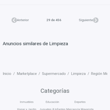
Anterior
29 de 456
Siguiente
Anuncios similares de Limpieza
Inicio
Marketplace
Supermercado
Limpieza
Región Met
Categorías
Inmuebles
Educación
Deportes
Hogar y Jardín
Juguetes & Infantes
Mercancía Mayorista