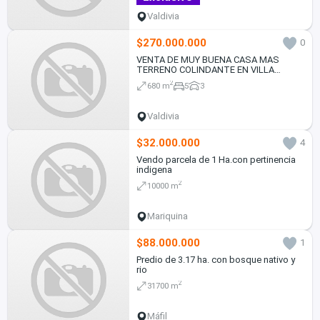
Valdivia
$270.000.000
0
VENTA DE MUY BUENA CASA MAS
TERRENO COLINDANTE EN VILLA
MASISA, ROCURA, LAS ANIMAS,
2
680 m
5
3
VALDIVIA
Valdivia
$32.000.000
4
Vendo parcela de 1 Ha.con pertinencia
indigena
2
10000 m
Mariquina
$88.000.000
1
Predio de 3.17 ha. con bosque nativo y
rio
2
31700 m
Máfil