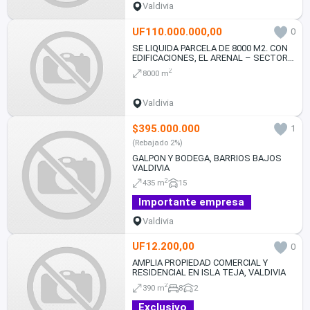
Valdivia
UF110.000.000,00
0
SE LIQUIDA PARCELA DE 8000 M2. CON
EDIFICACIONES, EL ARENAL – SECTOR
ALTO
2
8000 m
Valdivia
$395.000.000
1
(Rebajado 2%)
GALPON Y BODEGA, BARRIOS BAJOS
VALDIVIA
2
435 m
15
Importante empresa
Valdivia
UF12.200,00
0
AMPLIA PROPIEDAD COMERCIAL Y
RESIDENCIAL EN ISLA TEJA, VALDIVIA
2
390 m
8
2
Exclusivo