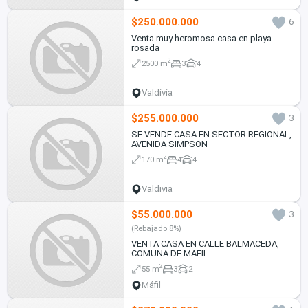
$250.000.000
6
Venta muy heromosa casa en playa
rosada
2
2500 m
3
4
Valdivia
$255.000.000
3
SE VENDE CASA EN SECTOR REGIONAL,
AVENIDA SIMPSON
2
170 m
4
4
Valdivia
$55.000.000
3
(Rebajado 8%)
VENTA CASA EN CALLE BALMACEDA,
COMUNA DE MAFIL
2
55 m
3
2
Máfil