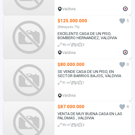
Valdivia
$125.000.000
5
(Rebajado 7%)
EXCELENTE CASA DE UN PISO,
BOMBERO HERNANDEZ, VALDIVIA
2
90 m
3
2
Valdivia
$80.000.000
0
SE VENDE CASA DE UN PISO, EN
SECTOR BARRIOS BAJOS, VALDIVIA
2
91 m
3
1
Valdivia
$87.000.000
4
VENTA DE MUY BUENA CASA EN LAS
PALOMAS , VALDIVIA
2
90 m
3
2