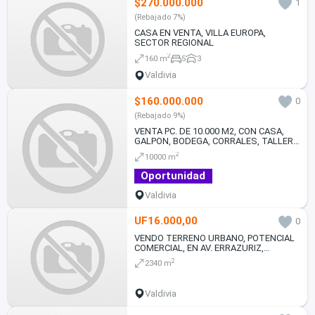
$270.000.000
1
(Rebajado 7%)
CASA EN VENTA, VILLA EUROPA,
SECTOR REGIONAL
2
160 m
5
3
Valdivia
$160.000.000
0
(Rebajado 9%)
VENTA PC. DE 10.000 M2, CON CASA,
GALPON, BODEGA, CORRALES, TALLER.
TODO EN MUY BUEN ESTADO
2
10000 m
Oportunidad
Valdivia
UF16.000,00
0
VENDO TERRENO URBANO, POTENCIAL
COMERCIAL, EN AV. ERRAZURIZ,
VALDIVIA
2
2340 m
Valdivia