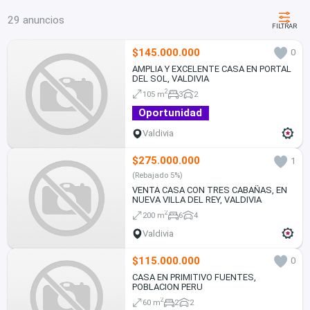
29 anuncios
FILTRAR
$145.000.000
0
AMPLIA Y EXCELENTE CASA EN PORTAL
DEL SOL, VALDIVIA
2
105 m
3
2
Oportunidad
Valdivia
$275.000.000
1
(Rebajado 5%)
VENTA CASA CON TRES CABAÑAS, EN
NUEVA VILLA DEL REY, VALDIVIA
2
200 m
6
4
Valdivia
$115.000.000
0
CASA EN PRIMITIVO FUENTES,
POBLACION PERU
2
60 m
2
2