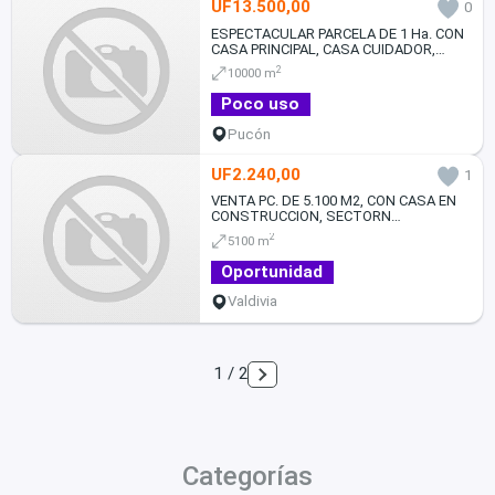
UF13.500,00
0
ESPECTACULAR PARCELA DE 1 Ha. CON
CASA PRINCIPAL, CASA CUIDADOR,
AMPLIO QUINCHO, PISCINA, PUCON.
2
10000 m
Poco uso
Pucón
UF2.240,00
1
VENTA PC. DE 5.100 M2, CON CASA EN
CONSTRUCCION, SECTORN
LINGUENTO
2
5100 m
Oportunidad
Valdivia
1 / 2
Categorías