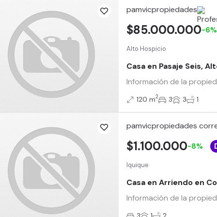
pamvicpropiedades
$85.000.000
-6
Alto Hospicio
Casa en Pasaje Seis, Al
Información de la propied
2
120 m
3
3
1
pamvicpropiedades corre
$1.100.000
-8%
Iquique
Casa en Arriendo en Co
Información de la propied
3
1
2