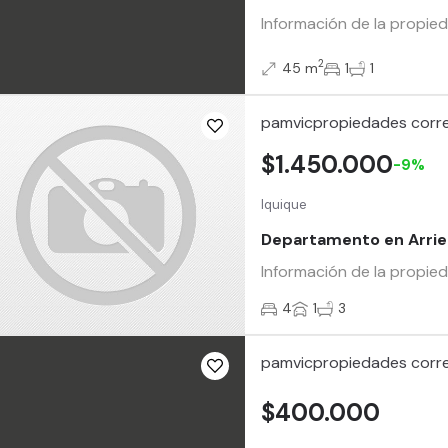
Información de la propied
2
45 m
1
1
pamvicpropiedades corre
$1.450.000
-9%
Iquique
Departamento en Arrie
Información de la propie
4
1
3
pamvicpropiedades corre
$400.000