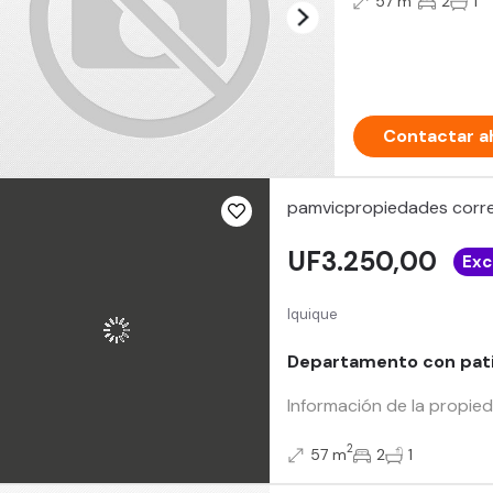
57 m
2
1
Contactar a
pamvicpropiedades corre
UF3.250,00
Exc
Iquique
Departamento con patio
Información de la propie
2
57 m
2
1