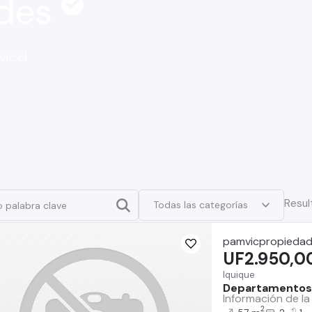
ades
ic.cl
Resul
Todas las categorías
pamvicpropiedad
UF2.950,0
Iquique
Departamentos
Información de l
2