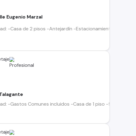
lle Eugenio Marzal
dad: -Casa de 2 pisos -Antejardín -Estacionamiento
taje
 Talagante
dad: -Gastos Comunes incluidos -Casa de 1 piso -5.500 mts2 t
taje