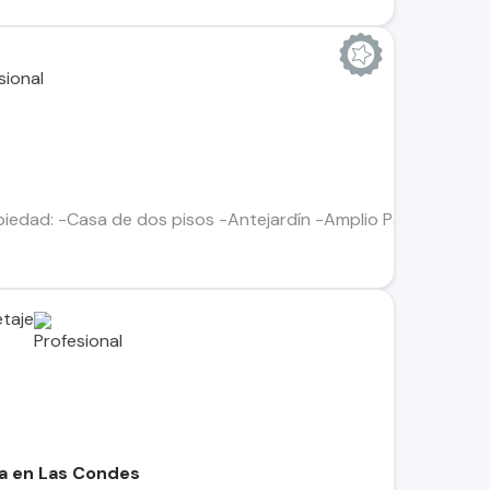
piedad: -Casa de dos pisos -Antejardín -Amplio Patio -111 mt
taje
a en Las Condes