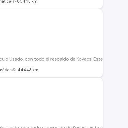
mática
80443 km
ulo Usado, con todo el respaldo de Kovacs: Este vehículo ha 
mática
44443 km
lo Usado, con todo el respaldo de Kovacs: Este vehículo ha si