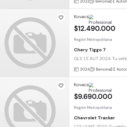
2023
Bencina
Auto
Kovacs
$12.490.000
Región Metropolitana
Chery Tiggo 7
GLS 1.5 AUT 2024 Tu vehíc
2024
Bencina
Auto
Kovacs
$9.690.000
Región Metropolitana
Chevrolet Tracker
1.2T LS MT 2022 Tu vehícu