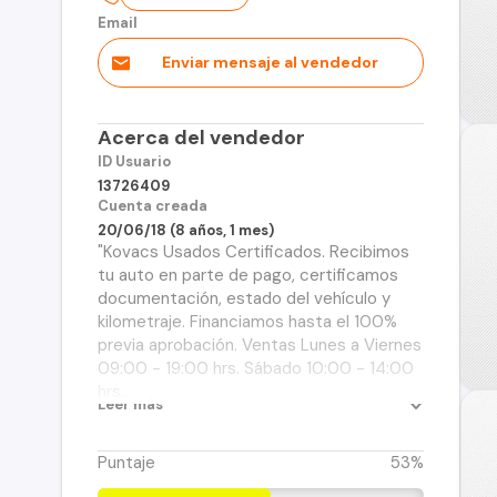
Email
Enviar mensaje al vendedor
Acerca del vendedor
ID Usuario
13726409
Cuenta creada
20/06/18 (8 años, 1 mes)
"Kovacs Usados Certificados. Recibimos
tu auto en parte de pago, certificamos
documentación, estado del vehículo y
kilometraje. Financiamos hasta el 100%
previa aprobación. Ventas Lunes a Viernes
09:00 - 19:00 hrs. Sábado 10:00 - 14:00
hrs.
Leer más
Puntaje
53%