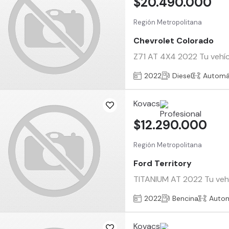
$20.490.000
Región Metropolitana
Chevrolet Colorado
Z71 AT 4X4 2022 Tu vehícu
2022
Diesel
Automá
Kovacs
$12.290.000
Región Metropolitana
Ford Territory
TITANIUM AT 2022 Tu vehíc
2022
Bencina
Auto
Kovacs