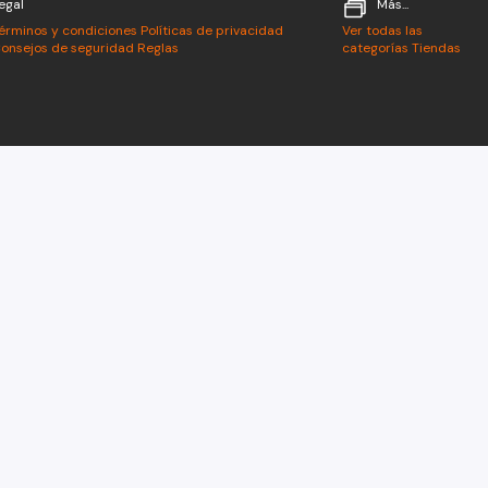
egal
Más...
érminos y condiciones
Políticas de privacidad
Ver todas las
onsejos de seguridad
Reglas
categorías
Tiendas