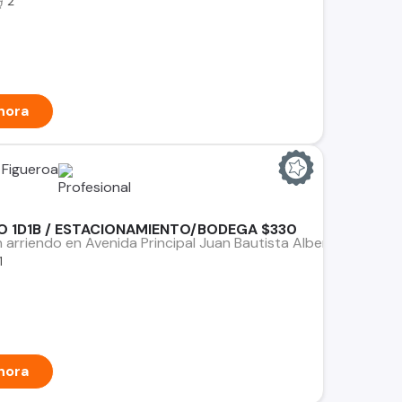
2
hora
 Figueroa
O 1D1B / ESTACIONAMIENTO/BODEGA $330
rriendo en Avenida Principal Juan Bautista Alberdi, Quillota.
1
hora