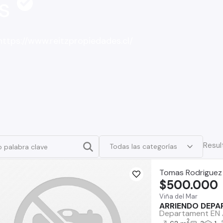
es
ttps://www.reitzpropiedades.cl/
Resul
Todas las categorías
Tomas Rodriguez
$500.000
Viña del Mar
ARRIENDO DEPA
Departament EN A
2