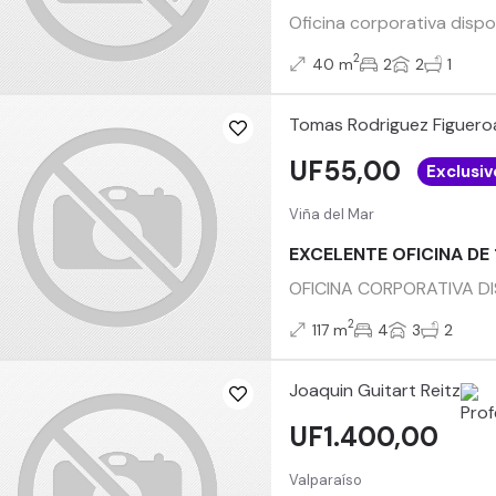
Oficina corporativa dispon
2
40 m
2
2
1
Tomas Rodriguez Figuero
UF55,00
Exclusiv
Viña del Mar
EXCELENTE OFICINA DE 
OFICINA CORPORATIVA DISP
2
117 m
4
3
2
Joaquin Guitart Reitz
UF1.400,00
Valparaíso