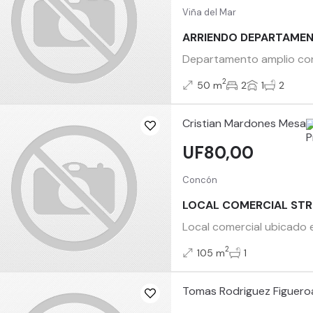
Viña del Mar
ARRIENDO DEPARTAMEN
Departamento amplio con 
2
50 m
2
1
2
Cristian Mardones Mesa
UF80,00
Concón
LOCAL COMERCIAL STR
Local comercial ubicado 
2
105 m
1
Tomas Rodriguez Figuero