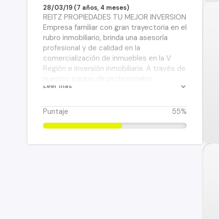
28/03/19 (7 años, 4 meses)
REITZ PROPIEDADES TU MEJOR INVERSION
Empresa familiar con gran trayectoria en el
rubro inmobiliario, brinda una asesoría
profesional y de calidad en la
comercialización de inmuebles en la V
Región e inversión inmobiliaria. A través de
nuestro equipo de profesionales,
Leer más
brindando experiencia y confianza al
cliente buscaremos las mejores opciones
para la toma de decisión al momento de
Puntaje
55%
invertir o dejar su propiedad en nuestras
manos. Contamos con una amplia red de
contactos, reconocimiento de marca y
posicionamiento en el mercado
inmobiliario, que nos permite gestionar
nuestra gran cartera de propiedades, así
como también asesorar al cliente en
inversiones, principalmente en la V Región,
Región Metropolitana y el Extranjero.