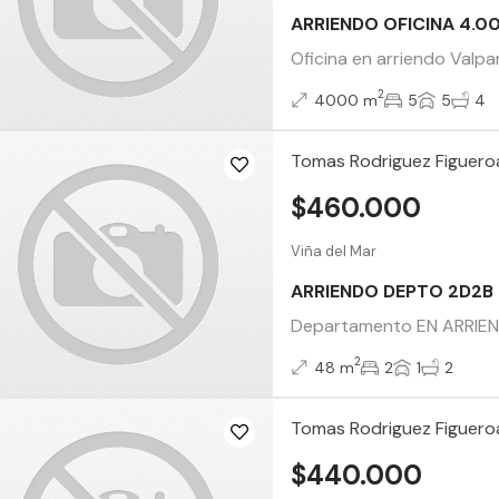
ARRIENDO OFICINA 4.0
Oficina en arriendo Valpa
2
4000 m
5
5
4
Tomas Rodriguez Figuero
$460.000
Viña del Mar
ARRIENDO DEPTO 2D2B
Departamento EN ARRIENDO
2
48 m
2
1
2
Tomas Rodriguez Figuero
$440.000