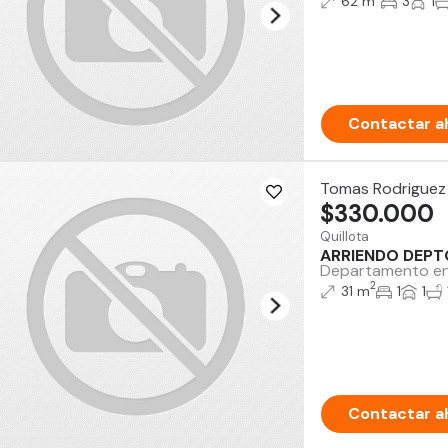
62 m
3
1
Contactar a
Tomas Rodriguez
$330.000
Quillota
ARRIENDO DEPT
Departamento en a
2
31 m
1
1
Contactar a