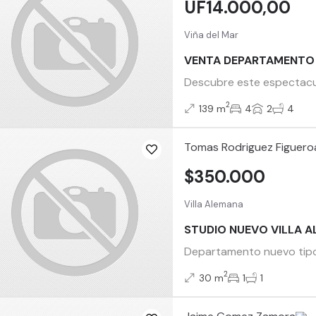
UF14.000,00
Viña del Mar
VENTA DEPARTAMENTO 
Descubre este espectacula
2
139 m
4
2
4
Tomas Rodriguez Figuero
$350.000
Villa Alemana
STUDIO NUEVO VILLA A
Departamento nuevo tipo 
2
30 m
1
1