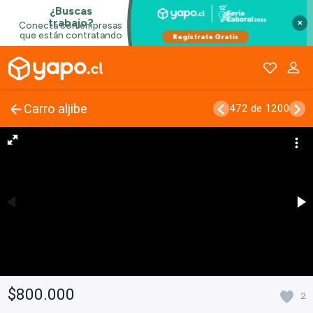
×
Carro aljibe
472 de 1200
$800.000
2