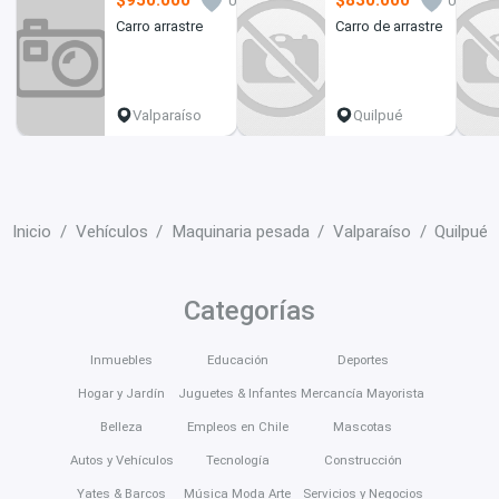
$950.000
$830.000
0
0
Carro arrastre
Carro de arrastre
Valparaíso
Quilpué
Inicio
Vehículos
Maquinaria pesada
Valparaíso
Quilpué
Categorías
Inmuebles
Educación
Deportes
Hogar y Jardín
Juguetes & Infantes
Mercancía Mayorista
Belleza
Empleos en Chile
Mascotas
Autos y Vehículos
Tecnología
Construcción
Yates & Barcos
Música Moda Arte
Servicios y Negocios