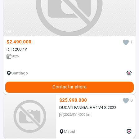
1/6
$2.490.000
1
RTR 200 4V
2026
Santiago
Contactar ahora
$25.990.000
0
DUCATI PANIGALE V4 V4 S 2022
2022
14000 km
Macul