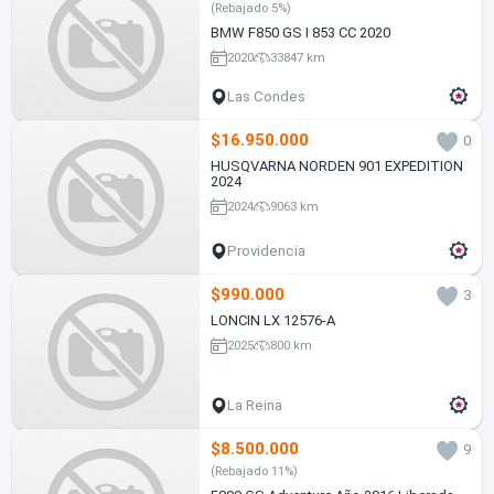
(Rebajado 5%)
BMW F850 GS I 853 CC 2020
2020
33847 km
Las Condes
$16.950.000
0
HUSQVARNA NORDEN 901 EXPEDITION
2024
2024
9063 km
Providencia
$990.000
3
LONCIN LX 12576-A
2025
800 km
La Reina
$8.500.000
9
(Rebajado 11%)