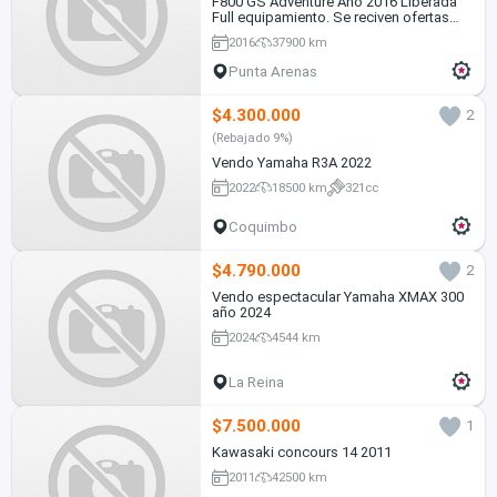
F800 GS Adventure Año 2016 Liberada
Full equipamiento. Se reciven ofertas
serias. Solo contesto WhatsApp
2016
37900 km
Punta Arenas
$4.300.000
2
(Rebajado 9%)
Vendo Yamaha R3A 2022
2022
18500 km
321cc
Coquimbo
$4.790.000
2
Vendo espectacular Yamaha XMAX 300
año 2024
2024
4544 km
La Reina
$7.500.000
1
Kawasaki concours 14 2011
2011
42500 km