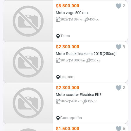
$5.500.000
2
Moto voge 500 dsx
2022
1684 km
450 cc
Talca
$2.300.000
9
Moto Susuki Inazuma 2015 (250cc)
2015
15000 km
250 cc
Lautaro
$2.300.000
2
Moto scooter Eléctrica EK3
2022
400 km
125 cc
Concepción
$1.500.000
6