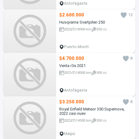
Antofagasta
$2.600.000
12
Husqvarna Svartpilen 250
2022
18900 km
250 cc
Puerto Montt
$4.700.000
8
Venta r3a 2021
2021
18000 km
300 cc
Antofagasta
$3.250.000
8
Royal Enfield Meteor 350 Supernova,
2022 casi nuev
2022
14500 km
350 cc
Maipú