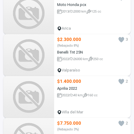
Moto Honda pcx
2013
2000 km
125 cc
Arica
$2.300.000
3
(Rebajado 8%)
Benelli Tnt 25N
2022
26000 km
250 cc
Valparaíso
$1.400.000
2
Aprilia 2022
2022
40 km
160 cc
Viña del Mar
$7.750.000
2
(Rebajado 3%)