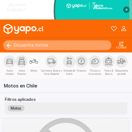
×
FILTRAR
Autos
Autos
Motos
Camiones, Buses y
Arriendo de
Yo busco
Piezas y
Yates &
Maquinaria
Usados
Nuevos
Casa Rodante
Autos
Accesorios
Barcos
pesada
Motos en Chile
Filtros aplicados
Motos