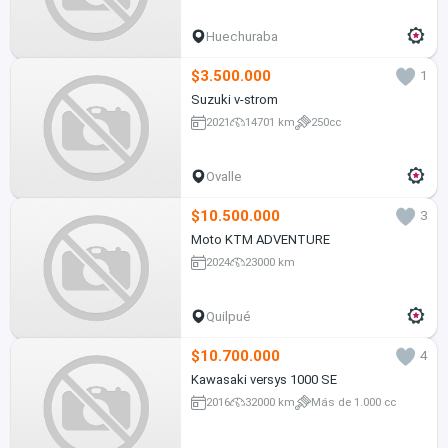
Huechuraba
$3.500.000
1
Suzuki v-strom
2021
14701 km
250cc
Ovalle
$10.500.000
3
Moto KTM ADVENTURE
2024
23000 km
Quilpué
$10.700.000
4
Kawasaki versys 1000 SE
2016
32000 km
Más de 1.000 cc