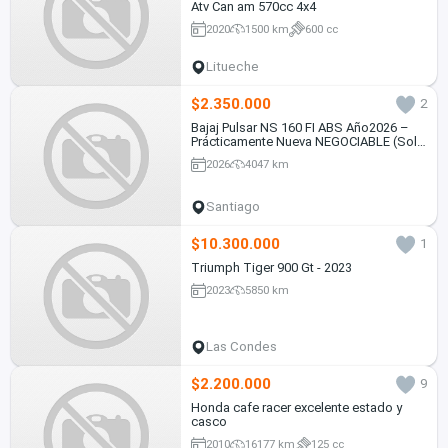
Atv Can am 570cc 4x4
2020
1500 km
600 cc
Litueche
$2.350.000
2
Bajaj Pulsar NS 160 FI ABS Año2026 –
Prácticamente Nueva NEGOCIABLE (Solo
4.000 km)
2026
4047 km
Santiago
$10.300.000
1
Triumph Tiger 900 Gt - 2023
2023
5850 km
Las Condes
$2.200.000
9
Honda cafe racer excelente estado y
casco
2010
16177 km
125 cc