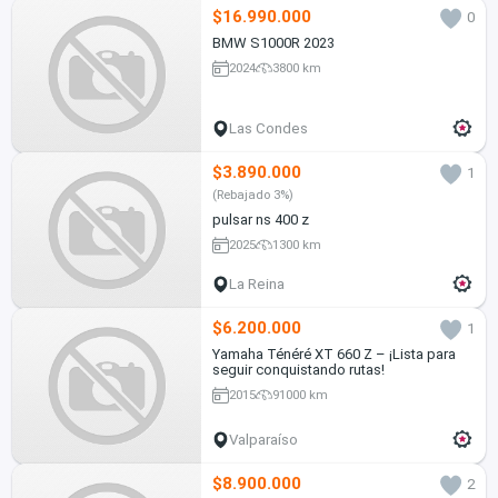
$16.990.000
0
BMW S1000R 2023
2024
3800 km
Las Condes
$3.890.000
1
(Rebajado 3%)
pulsar ns 400 z
2025
1300 km
La Reina
$6.200.000
1
Yamaha Ténéré XT 660 Z – ¡Lista para
seguir conquistando rutas!
2015
91000 km
Valparaíso
$8.900.000
2