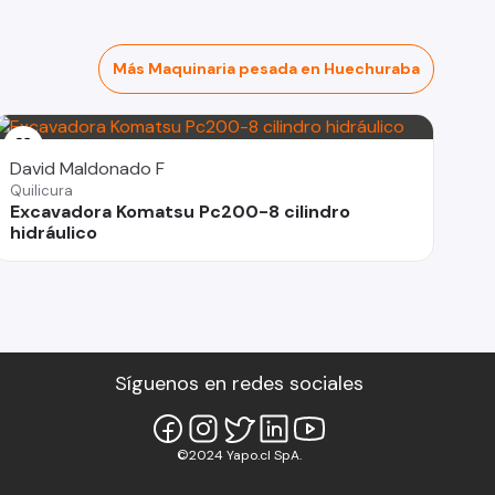
Más Maquinaria pesada en Huechuraba
David Maldonado F
Quilicura
Excavadora Komatsu Pc200-8 cilindro
hidráulico
Síguenos en redes sociales
©2024 Yapo.cl SpA.