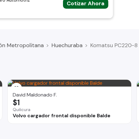
uro Automotriz
Cotizar Ahora
ón Metropolitana
Huechuraba
Komatsu PC220-8 c
David Maldonado F.
$1
Quilicura
Volvo cargador frontal disponible Balde