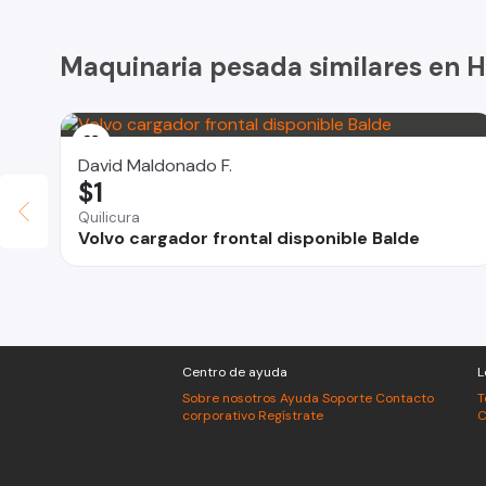
Maquinaria pesada similares en
David Maldonado F.
$1
Quilicura
Volvo cargador frontal disponible Balde
Centro de ayuda
L
Sobre nosotros
Ayuda
Soporte
Contacto
T
corporativo
Regístrate
C