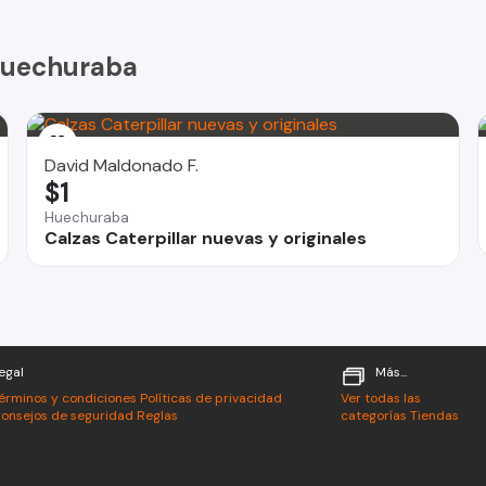
 Huechuraba
David Maldonado F.
$1
Huechuraba
Calzas Caterpillar nuevas y originales
egal
Más...
érminos y condiciones
Políticas de privacidad
Ver todas las
onsejos de seguridad
Reglas
categorías
Tiendas