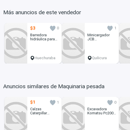
Más anuncios de este vendedor
$3
0
1
Barredora
Minicargador
hidráulica para
JCB
Minicargador
disponemos de
bomba
Hidráulica
Huechuraba
Quilicura
Anuncios similares de Maquinaria pesada
$1
1
0
Calzas
Excavadora
Caterpillar
Komatsu Pc200-
nuevas y
8 cilindro
originales
hidráulico