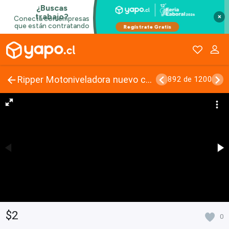
×
Ripper Motoniveladora nuevo con cilindro hidráulico
892 de 1200
$2
0