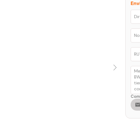
Env
Comp