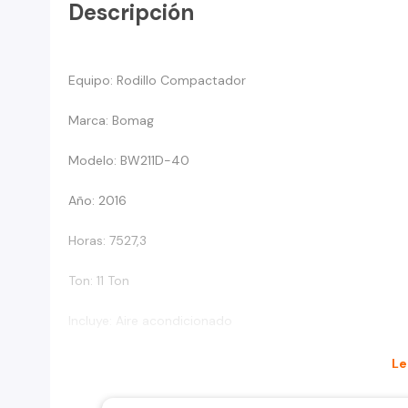
Descripción
Equipo: Rodillo Compactador
Marca: Bomag
Modelo: BW211D-40
Año: 2016
Horas: 7527,3
Ton: 11 Ton
Incluye: Aire acondicionado
Origen; Alemán
Le
Estado: Equipo en muy buenas condiciones - 100% Opera