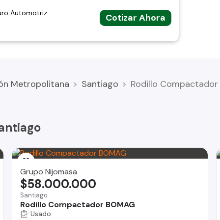
ticos al 80% - Papeles al día; llegar y transferir - Razón
uro Automotriz
Cotizar Ahora
ón Metropolitana
Santiago
Rodillo Compactador
nversable)
antiago
Grupo Nijomasa
$58.000.000
Santiago
Rodillo Compactador BOMAG
Usado