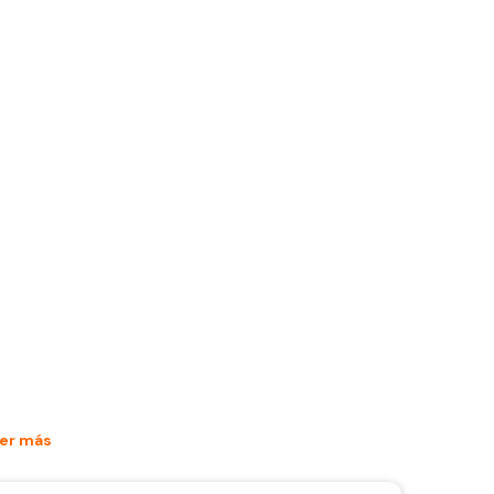
er más
tivo - Llegar y trabajar - Bomba y motor Impecable – 11