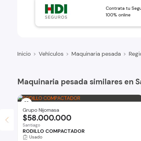
Ton – Incluye Aire acondicionado – Origen Alemán - Neumá
Contrata tu Seg
de venta renovación.
100% online
Papeles al día: sí, llegar y transferir.
Razón de Venta: Renovación.
Inicio
Ubicación: Los Ángeles; VIII Región.
Vehículos
Maquinaria pesada
Regi
Precio de venta: $40.900.000.- Exento de IVA (Valor Co
Maquinaria pesada similares en S
Vende LFG Maquinarias
Contacto: Luis Felipe Gatica
Grupo Nijomasa
$58.000.000
Santiago
RODILLO COMPACTADOR
Usado