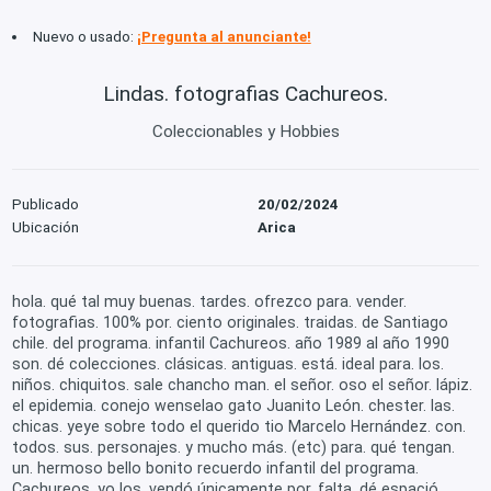
Nuevo o usado:
¡Pregunta al anunciante!
Lindas. fotografias Cachureos.
Coleccionables y Hobbies
Publicado
20/02/2024
Ubicación
Arica
hola. qué tal muy buenas. tardes. ofrezco para. vender.
fotografias. 100% por. ciento originales. traidas. de Santiago
chile. del programa. infantil Cachureos. año 1989 al año 1990
son. dé colecciones. clásicas. antiguas. está. ideal para. los.
niños. chiquitos. sale chancho man. el señor. oso el señor. lápiz.
el epidemia. conejo wenselao gato Juanito León. chester. las.
chicas. yeye sobre todo el querido tio Marcelo Hernández. con.
todos. sus. personajes. y mucho más. (etc) para. qué tengan.
un. hermoso bello bonito recuerdo infantil del programa.
Cachureos. yo los. vendó únicamente por. falta. dé espació