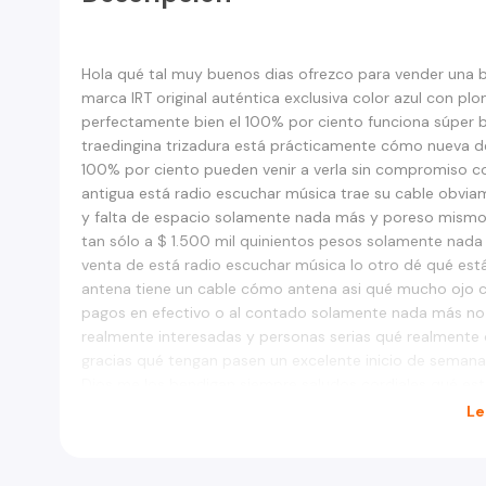
Hola qué tal muy buenos dias ofrezco para vender una b
marca IRT original auténtica exclusiva color azul con p
perfectamente bien el 100% por ciento funciona súper bi
traedingina trizadura está prácticamente cómo nueva d
100% por ciento pueden venir a verla sin compromiso c
antigua está radio escuchar música trae su cable obvi
y falta de espacio solamente nada más y poreso mismo 
tan sólo a $ 1.500 mil quinientos pesos solamente nada 
venta de está radio escuchar música lo otro dé qué est
antena tiene un cable cómo antena asi qué mucho ojo c
pagos en efectivo o al contado solamente nada más no
realmente interesadas y personas serias qué realmente
gracias qué tengan pasen un excelente inicio de seman
Dios me los bendigan siempre saludos cordiales qué esté
bonito dia dé hoy buen dia feliz dia dé hoy bendecido 
Le
año 2023 les deseo lo mejor. con mucho éxito gracias. po