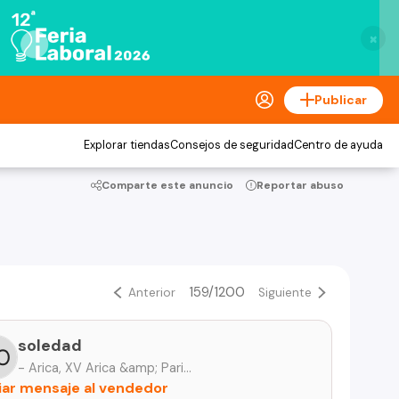
×
Publicar
Explorar tiendas
Consejos de seguridad
Centro de ayuda
Comparte este anuncio
Reportar abuso
159/1200
Anterior
Siguiente
soledad
- Arica, XV Arica &amp; Parinacota
iar mensaje al vendedor