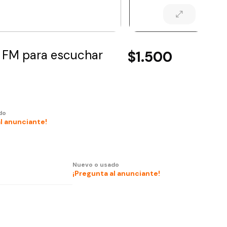
AM FM para escuchar
$1.500
do
l anunciante!
Nuevo o usado
¡Pregunta al anunciante!