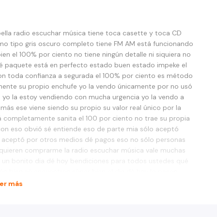
ella radio escuchar música tiene toca casette y toca CD
lomo tipo gris oscuro completo tiene FM AM está funcionando
en el 100% por ciento no tiene ningún detalle ni siquiera no
é paquete está en perfecto estado buen estado impeke el
on toda confianza a segurada el 100% por ciento es método
amente su propio enchufe yo la vendo únicamente por no usó
yo la estoy vendiendo con mucha urgencia yo la vendo a
más ese viene siendo su propio su valor real único por la
á completamente sanita el 100 por ciento no trae su propia
on eso obvió sé entiende eso de parte mia sólo aceptó
 aceptó por otros medios dé pagos eso no sólo personas
 quieren comprarme la radio escuchar música vale muchas
a un bonito dia dé hoy bendiciones para todos ustedes qué
n bien sé encuentren súper bien el dia dé hoy lo pasen
dia dé hoy bendecido dia dé hoy miércoles 25 de octubre del
er más
r su gentil atención.