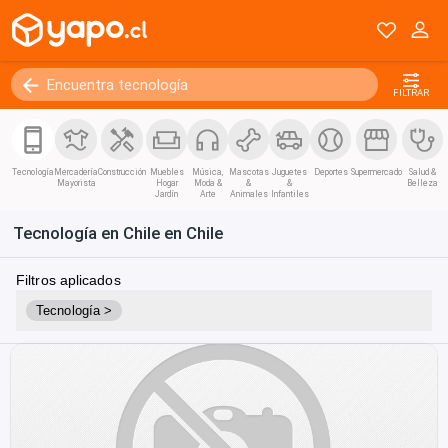
FILTRAR
Tecnología
Mercadería
Construcción
Muebles
Música,
Mascotas
Juguetes
Deportes
Supermercado
Salud &
Mayorista
Hogar
Moda &
&
&
Belleza
Jardín
Arte
Animales
Infantiles
Tecnología en Chile en Chile
Filtros aplicados
Tecnología >