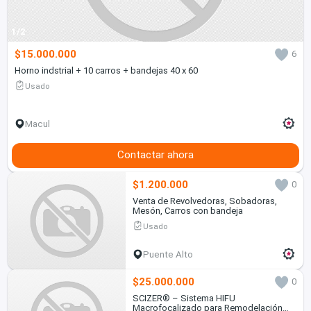
1/2
$15.000.000
6
Horno indstrial + 10 carros + bandejas 40 x 60
Usado
Macul
Contactar ahora
$1.200.000
0
Venta de Revolvedoras, Sobadoras,
Mesón, Carros con bandeja
Usado
Puente Alto
$25.000.000
0
SCIZER® – Sistema HIFU
Macrofocalizado para Remodelación