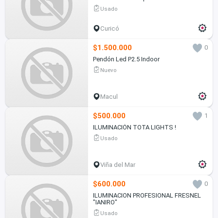
Corporal
Usado
Curicó
$1.500.000
0
Pendón Led P2.5 Indoor
Nuevo
Macul
$500.000
1
ILUMINACIÓN TOTA LIGHTS !
Usado
Viña del Mar
$600.000
0
ILUMINACION PROFESIONAL FRESNEL
"IANIRO"
Usado