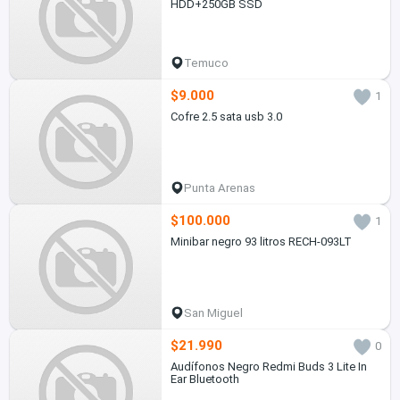
HDD+250GB SSD
Temuco
$9.000
1
Cofre 2.5 sata usb 3.0
Punta Arenas
$100.000
1
Minibar negro 93 litros RECH-093LT
San Miguel
$21.990
0
Audífonos Negro Redmi Buds 3 Lite In
Ear Bluetooth