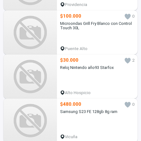
Providencia
$100.000
0
Microondas Grill Fry Blanco con Control
Touch 30L
Puente Alto
$30.000
2
Reloj Nintendo año93 Starfox
Alto Hospicio
$480.000
0
Samsung S23 FE 128gb 8g ram
Vicuña