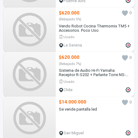
Puente Alto
$620.000
0
(Rebajado 5%)
Vendo Robot Cocina Thermomix TM5 +
Accesorios. Poco Uso.
Usado
La Serena
$620.000
0
(Rebajado 7%)
Sistema de Audio Hi-Fi Yamaha:
Receptor R-S202 + Parlante Torre NS-
F150
Usado
Chile
$14.000.000
0
Se vende pantalla led
San Miguel