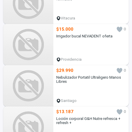
Vitacura
$15.000
0
Irrigador bucal NEVADENT oferta
Providencia
$29.990
0
Nebulizador Portatil Ultraligero Manos
Libres
Santiago
$13.187
0
Loción corporal G&H Nutre refresca +
refresh +