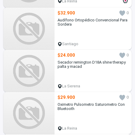
La Reina
$32.900
0
Audífono Ortopédico Convencional Para
Sordera
Santiago
$24.000
0
Secador remington D18A shine therapy
palta y macad
La Serena
$29.900
0
Oximetro Pulsometro Saturometro Con
Bluetooth
La Reina