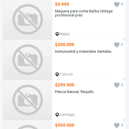
$9.990
0
Maquina para cortar Barba Vintage
profesional prec
Maipú
$200.000
0
Instrumental y materiales dentales
Concón
$299.900
0
Peluca Natural, flequillo
Santiago
$950.000
0