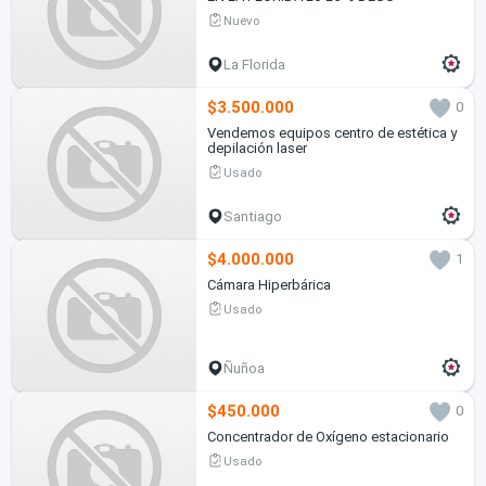
Nuevo
La Florida
$3.500.000
0
Vendemos equipos centro de estética y
depilación laser
Usado
Santiago
$4.000.000
1
Cámara Hiperbárica
Usado
Ñuñoa
$450.000
0
Concentrador de Oxígeno estacionario
Usado