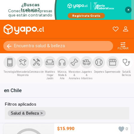
×
FILTRAR
Tecnología
Mercadería
Construcción
Muebles
Música,
Mascotas
Juguetes
Deportes
Supermercado
Salud &
Mayorista
Hogar
Moda &
&
&
Belleza
Jardín
Arte
Animales
Infantiles
en Chile
Filtros aplicados
Salud & Belleza >
$15.990
0