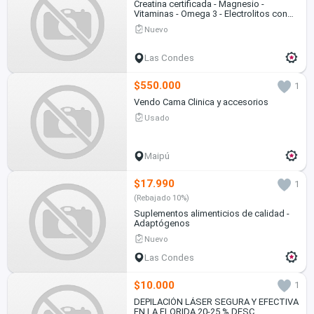
Creatina certificada - Magnesio -
Vitaminas - Omega 3 - Electrolitos con
sal de mar
Nuevo
Las Condes
$550.000
1
Vendo Cama Clinica y accesorios
Usado
Maipú
$17.990
1
(Rebajado 10%)
Suplementos alimenticios de calidad -
Adaptógenos
Nuevo
Las Condes
$10.000
1
DEPILACIÓN LÁSER SEGURA Y EFECTIVA
EN LA FLORIDA 20-25 % DESC