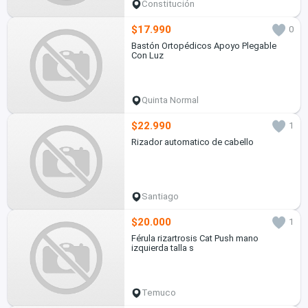
Constitución
$17.990
0
Bastón Ortopédicos Apoyo Plegable
Con Luz
Quinta Normal
$22.990
1
Rizador automatico de cabello
Santiago
$20.000
1
Férula rizartrosis Cat Push mano
izquierda talla s
Temuco