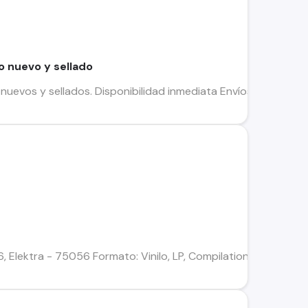
o nuevo y sellado
uevos y sellados. Disponibilidad inmediata Envíos a todo Chile I
, Elektra - 75056 Formato: Vinilo, LP, Compilation, Stereo, Pit