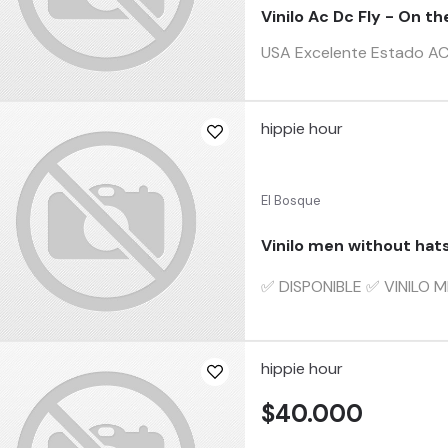
Vinilo Ac Dc Fly - On t
USA Excelente Estado AC/DC
hippie hour
El Bosque
Vinilo men without hat
✅ DISPONIBLE ️✅️ VINILO 
hippie hour
$40.000