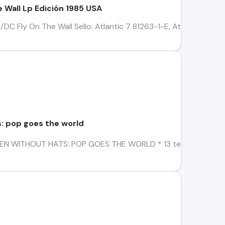
he Wall Lp Edición 1985 USA
 Fly On The Wall Sello: Atlantic 7 81263-1-E, Atlantic 81263-1-
s: pop goes the world
MEN WITHOUT HATS: POP GOES THE WORLD * 13 temas, hecho en 1