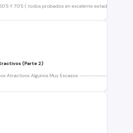
0´S Y 70´S ( todos probados en excelente estado) 6 lks cada u
tractivos (Parte 2)
scos Atractivos Algunos Muy Escasos -----------------------